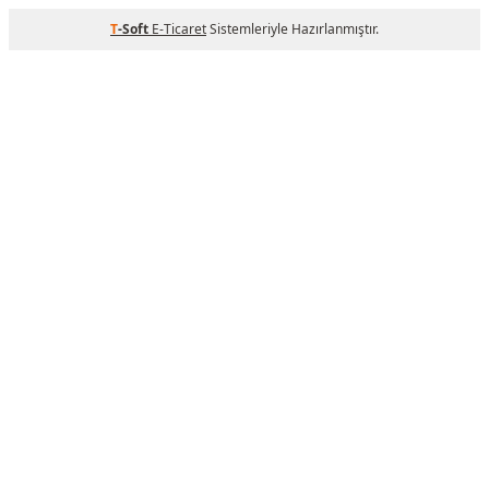
T
-Soft
E-Ticaret
Sistemleriyle Hazırlanmıştır.