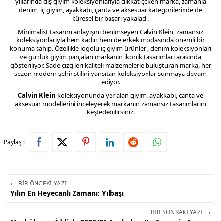
yıllarında dış giyim koleksiyonlarıyla dikkat çeken marka, zamanla
denim, iç giyim, ayakkabı, çanta ve aksesuar kategorilerinde de
küresel bir başarı yakaladı.
Minimalist tasarım anlayışını benimseyen Calvin Klein, zamansız
koleksiyonlarıyla hem kadın hem de erkek modasında önemli bir
konuma sahip. Özellikle logolu iç giyim ürünleri, denim koleksiyonları
ve günlük giyim parçaları markanın ikonik tasarımları arasında
gösteriliyor. Sade çizgileri kaliteli malzemelerle buluşturan marka, her
sezon modern şehir stilini yansıtan koleksiyonlar sunmaya devam
ediyor.
Calvin Klein
koleksiyonunda yer alan giyim, ayakkabı, çanta ve
aksesuar modellerini inceleyerek markanın zamansız tasarımlarını
keşfedebilirsiniz.
Paylaş :
← BIR ÖNCEKI YAZI
Yılın En Heyecanlı Zamanı: Yılbaşı
BIR SONRAKI YAZI →