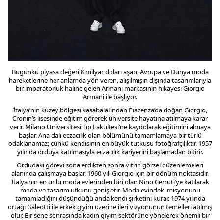
Bugünkü piyasa değeri 8 milyar doları aşan, Avrupa ve Dünya moda
hareketlerine her anlamda yön veren, alışılmışın dışında tasarımlarıyla
bir imparatorluk haline gelen Armani markasının hikayesi Giorgio
Armani ile başlıyor.
İtalya’nın kuzey bölgesi kasabalarından Piacenza’da doğan Giorgio,
Cronin’s lisesinde eğitim görerek üniversite hayatına atılmaya karar
verir. Milano Üniversitesi Tıp Fakültesi’ne kaydolarak eğitimini almaya
başlar. Ana dalı eczacılık olan bölümünü tamamlamaya bir türlü
odaklanamaz; çünkü kendisinin en büyük tutkusu fotoğrafçılıktır. 1957
yılında orduya katılmasıyla eczacılık kariyerini başlamadan bitirir.
Ordudaki görevi sona erdikten sonra vitrin görsel düzenlemeleri
alanında çalışmaya başlar. 1960 yılı Giorgio için bir dönüm noktasıdır.
İtalya’nın en ünlü moda evlerinden biri olan Nino Cerruti’ye katılarak
moda ve tasarım ufkunu genişletir. Moda evindeki misyonunu
tamamladığını düşündüğü anda kendi şirketini kurar. 1974 yılında
ortağı Galeotti ile erkek giyim üzerine ileri vizyonunun temelleri atılmış
olur. Bir sene sonrasında kadın giyim sektörüne yönelerek önemli bir