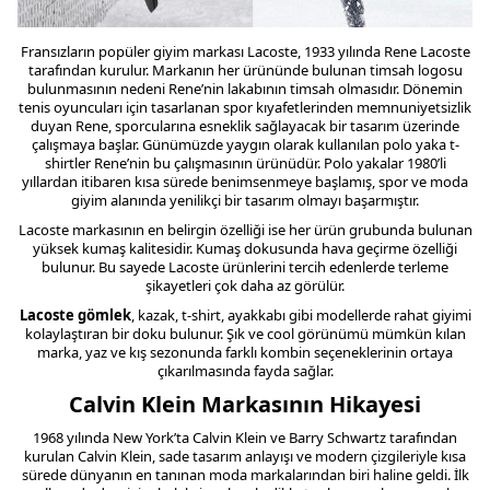
Fransızların popüler giyim markası Lacoste, 1933 yılında Rene Lacoste
tarafından kurulur. Markanın her ürününde bulunan timsah logosu
bulunmasının nedeni Rene’nin lakabının timsah olmasıdır. Dönemin
tenis oyuncuları için tasarlanan spor kıyafetlerinden memnuniyetsizlik
duyan Rene, sporcularına esneklik sağlayacak bir tasarım üzerinde
çalışmaya başlar. Günümüzde yaygın olarak kullanılan polo yaka t-
shirtler Rene’nin bu çalışmasının ürünüdür. Polo yakalar 1980’li
yıllardan itibaren kısa sürede benimsenmeye başlamış, spor ve moda
giyim alanında yenilikçi bir tasarım olmayı başarmıştır.
Lacoste markasının en belirgin özelliği ise her ürün grubunda bulunan
yüksek kumaş kalitesidir. Kumaş dokusunda hava geçirme özelliği
bulunur. Bu sayede Lacoste ürünlerini tercih edenlerde terleme
şikayetleri çok daha az görülür.
Lacoste gömlek
, kazak, t-shirt, ayakkabı gibi modellerde rahat giyimi
kolaylaştıran bir doku bulunur. Şık ve cool görünümü mümkün kılan
marka, yaz ve kış sezonunda farklı kombin seçeneklerinin ortaya
çıkarılmasında fayda sağlar.
Calvin Klein Markasının Hikayesi
1968 yılında New York’ta Calvin Klein ve Barry Schwartz tarafından
kurulan Calvin Klein, sade tasarım anlayışı ve modern çizgileriyle kısa
sürede dünyanın en tanınan moda markalarından biri haline geldi. İlk