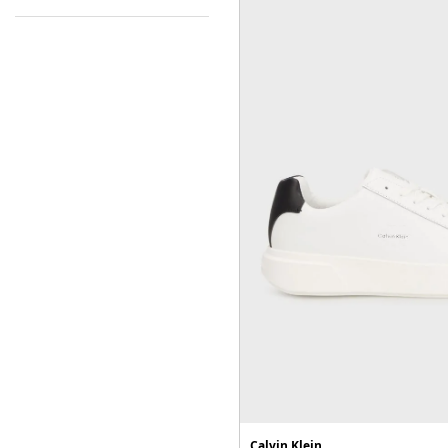
Kaban
Kartlık
Kazak
Kemer
Kimono
Külot
Kürk
Loafer/Klasik Ayakkabı
Mayo & Bikini
Mayo & Şort
Mont
Panço
Calvin Klein