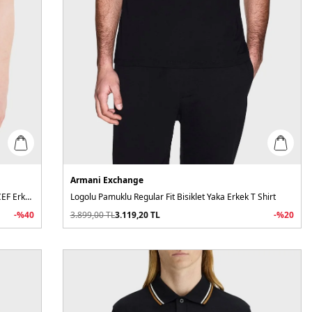
Armani Exchange
% 100 Pamuk Regular Fit Fermuarlı LV04LE255GCEF Erkek Polo
Logolu Pamuklu Regular Fit Bisiklet Yaka Erkek T Shirt
-%
40
3.899,00
TL
3.119,20
TL
-%
20