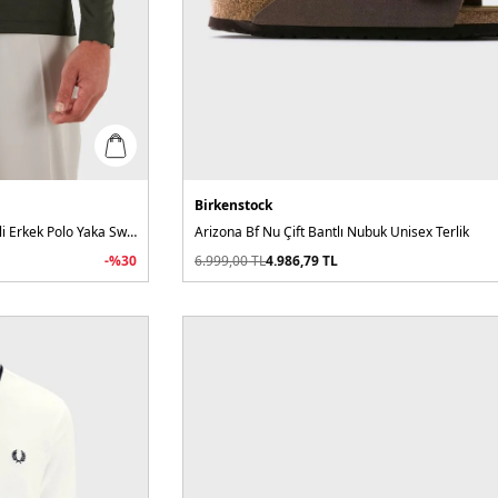
Birkenstock
Pamuklu Slim Fit Uzun Kollu Düğmeli Erkek Polo Yaka Sweat
Arizona Bf Nu Çift Bantlı Nubuk Unisex Terlik
-%
30
6.999,00
TL
4.986,79
TL