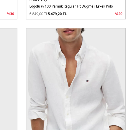
Logolu % 100 Pamuk Regular Fit Düğmeli Erkek Polo
-%
30
6.849,00
TL
5.479,20
TL
-%
20