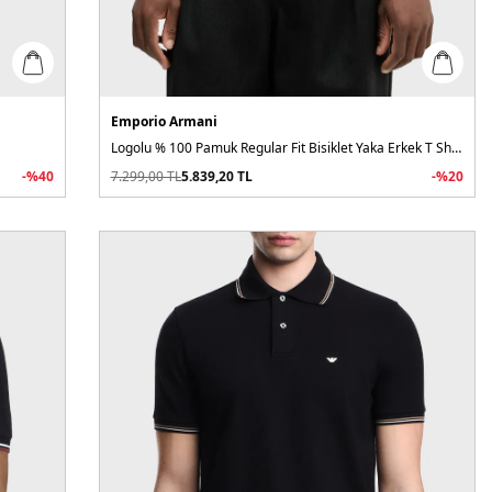
Emporio Armani
Logolu % 100 Pamuk Regular Fit Bisiklet Yaka Erkek T Shirt
-%
40
7.299,00
TL
5.839,20
TL
-%
20