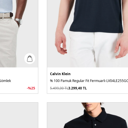
Calvin Klein
 Gömlek
-%
25
5.499,00
TL
3.299,40
TL