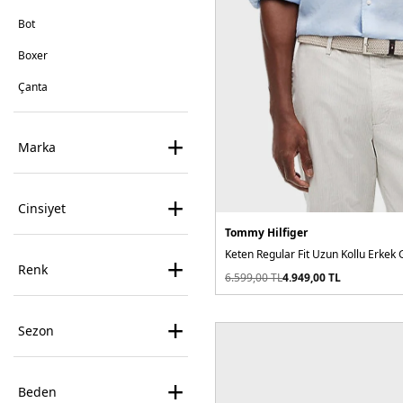
Bot
Boxer
Çanta
Ceket
+
Marka
Çorap
Cüzdan
+
Cinsiyet
Elbise
Tommy Hilfiger
Eşofman
Keten Regular Fit Uzun Kollu Erkek
+
Renk
Etek
6.599,00
TL
4.949,00
TL
Gömlek
+
Sezon
Gözlük
Hırka
+
Beden
Jean