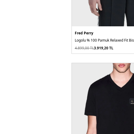
Fred Perry
4.899,00
TL
3.919,20
TL