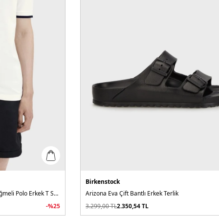
Birkenstock
Logolu % 100 Pamuk Regular Fit Düğmeli Polo Erkek T Shirt
Arizona Eva Çift Bantlı Erkek Terlik
-%
25
3.299,00
TL
2.350,54
TL