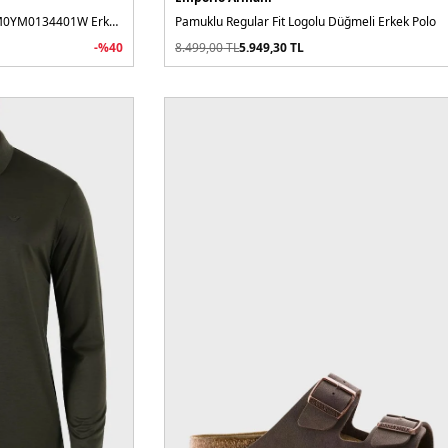
Deri Logolu Kalın Taban Sneaker YM0YM0134401W Erkek Ayakkabı
Pamuklu Regular Fit Logolu Düğmeli Erkek Polo
-%
40
8.499,00
TL
5.949,30
TL