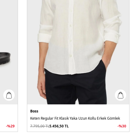
Boss
Keten Regular Fit Klasik Yaka Uzun Kollu Erkek Gömlek
-%
29
7.795,00
TL
5.456,50
TL
-%
30