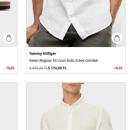
Tommy Hilfiger
Keten Regular Fit Uzun Kollu Erkek Gömlek
-%
29
6.899,00
TL
5.174,00
TL
-%
25