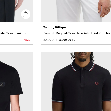
Tommy Hilfiger
Logolu % 100 Pamuk Relaxed Fit Bisiklet Yaka Erkek T Shirt
Pamuklu Düğmeli Yaka Uzun Kollu Erkek Gömlek
-%
20
5.499,00
TL
3.299,00
TL