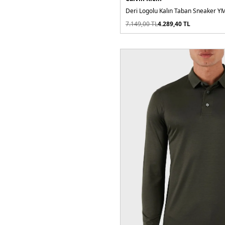
Pantolon
Parka
7.149,00
TL
4.289,40
TL
Pijama
Polar
Polo Yaka
Şal
Sandalet
Şapka
Sneaker
Şort
Spor Sütyeni
Sweatshirt
T-Shirt