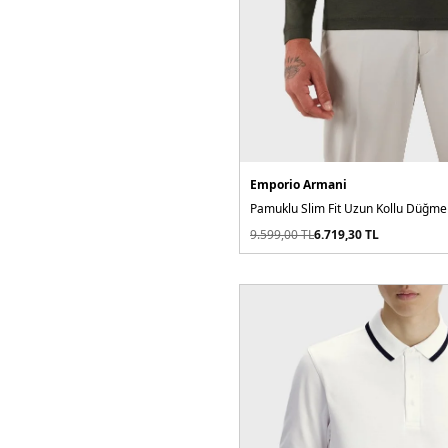
Takım
Tayt
Terlik
Termos
Top
Emporio Armani
Trençkot
Tulum
9.599,00
TL
6.719,30
TL
Valiz
Yelek