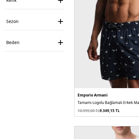
+
Renk
+
Sezon
+
Beden
Emporio Armani
Tamamı Logolu Bağlamalı Erkek Ma
10.999,00
TL
9.349,15
TL