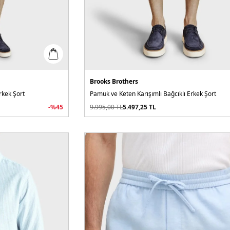
Brooks Brothers
rkek Şort
Pamuk ve Keten Karışımlı Bağcıklı Erkek Şort
-%
45
9.995,00
TL
5.497,25
TL