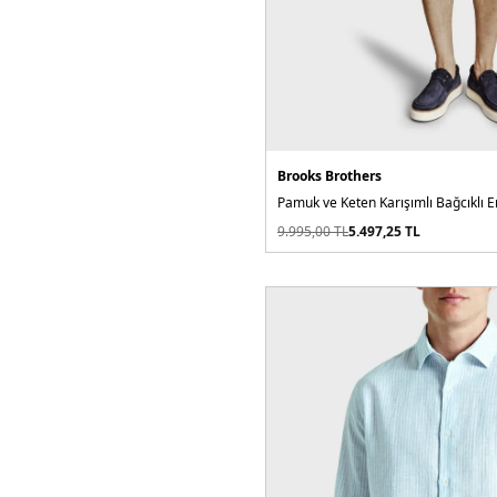
Brooks Brothers
Pamuk ve Keten Karışımlı Bağcıklı E
9.995,00
TL
5.497,25
TL