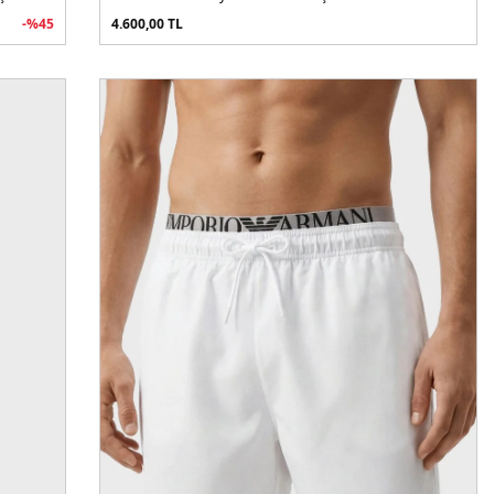
-%
45
4.600,00
TL