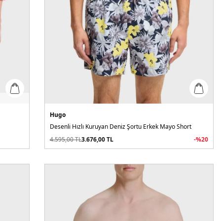
Hugo
Desenli Hızlı Kuruyan Deniz Şortu Erkek Mayo Short
4.595,00
TL
3.676,00
TL
-%
20