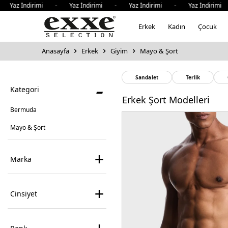
irimi - Yaz İndirimi - Yaz İndirimi - Yaz İndirimi - Yaz 
Erkek
Kadın
Çocuk
Anasayfa
Erkek
Giyim
Mayo & Şort
-
Sandalet
Terlik
Kategori
Erkek Şort Modelleri
Bermuda
Mayo & Şort
+
Marka
+
Cinsiyet