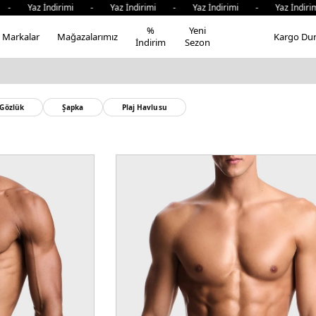
İndirimi - Yaz İndirimi - Yaz İndirimi - Yaz İndirimi - Ya
%
Yeni
Markalar
Mağazalarımız
Kargo Du
İndirim
Sezon
Gözlük
Şapka
Plaj Havlusu