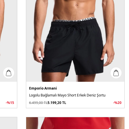
Emporio Armani
Logolu Bağlamalı Mayo Short Erkek Deniz Şortu
-%
15
6.499,00
TL
5.199,20
TL
-%
20