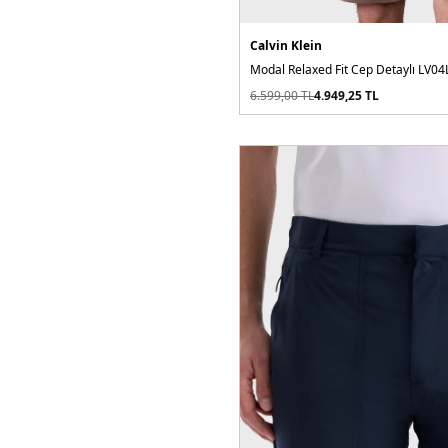
Calvin Klein
Modal Relaxed Fit Cep Detaylı LV0
6.599,00
TL
4.949,25
TL