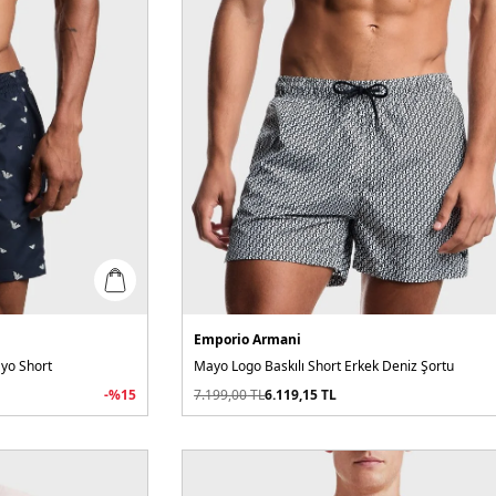
Emporio Armani
yo Short
Mayo Logo Baskılı Short Erkek Deniz Şortu
-%
15
7.199,00
TL
6.119,15
TL