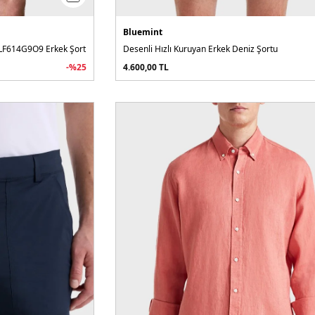
Bluemint
4LF614G9O9 Erkek Şort
Desenli Hızlı Kuruyan Erkek Deniz Şortu
-%
25
4.600,00
TL