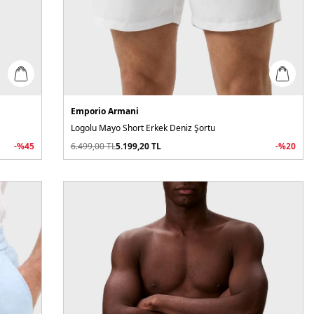
Emporio Armani
Logolu Mayo Short Erkek Deniz Şortu
-%
45
6.499,00
TL
5.199,20
TL
-%
20