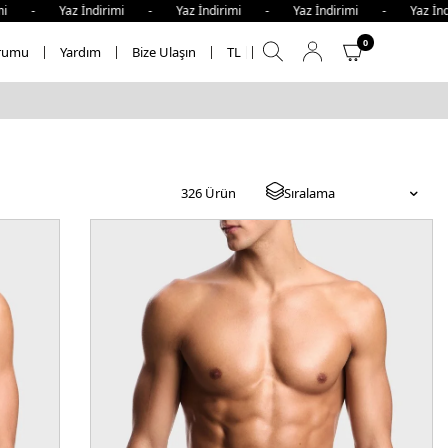
z İndirimi - Yaz İndirimi - Yaz İndirimi - Yaz İndirimi -
0
rumu
Yardım
Bize Ulaşın
TL
326
Ürün
Sıralama