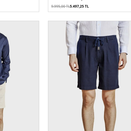
9.995,00
TL
5.497,25
TL