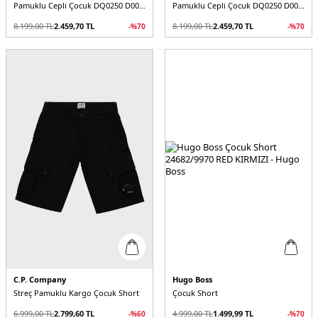
Pamuklu Cepli Çocuk DQ0250 D002Y Short
Pamuklu Cepli Çocuk DQ0250 D002Y Short
8.199,00
TL
2.459,70
TL
8.199,00
TL
2.459,70
TL
-%
70
-%
70
C.P. Company
Hugo Boss
Streç Pamuklu Kargo Çocuk Short
Çocuk Short
6.999,00
TL
2.799,60
TL
4.999,00
TL
1.499,99
TL
-%
60
-%
70