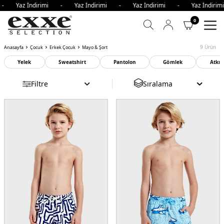
 - Yaz İndirimi - Yaz İndirimi - Yaz İndirimi - Yaz İndir
0
9
Ürün
Anasayfa
Çocuk
Erkek Çocuk
Mayo & Şort
Yelek
Sweatshirt
Pantolon
Gömlek
Atkı
Filtre
Sıralama