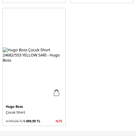
Hugo Boss
Çocuk Short
4.999,00
TL
1.499,99
TL
-%
70