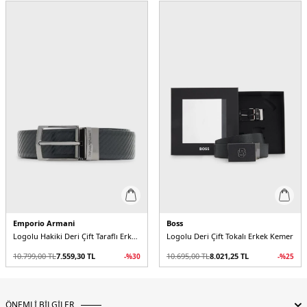
Emporio Armani
Boss
Logolu Hakiki Deri Çift Taraflı Erkek Kemer
Logolu Deri Çift Tokalı Erkek Kemer
10.799,00
TL
7.559,30
TL
10.695,00
TL
8.021,25
TL
-%
30
-%
25
ÖNEMLİ BİLGİLER