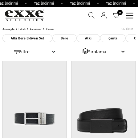
 İndirimi - Yaz İndirimi - Yaz İndirimi - Yaz İndirimi - Y
0
56
Ürün
Anasayfa
Erkek
Aksesuar
Kemer
Atkı Bere Eldiven Set
Bere
Atkı
Çanta
Cü
Filtre
Sıralama