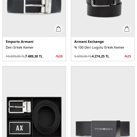
Emporio Armani
Armani Exchange
Deri Erkek Kemer
% 100 Deri Logolu Erkek Kemer
10.699,00
TL
7.489,30
TL
5.699,00
TL
4.274,25
TL
-%
30
-%
25