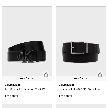
Yeni Sezon
Yeni Sezon
Calvin Klein
Calvin Klein
% 100 Deri Tokalı LV04D7150GWCA Erkek Kemer
Deri Logolu LV04D7118GVZZ Erkek Kemer
4.019,00
TL
4.019,00
TL