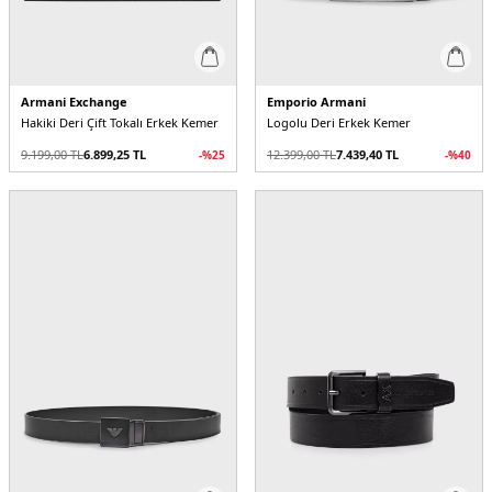
Armani Exchange
Emporio Armani
Hakiki Deri Çift Tokalı Erkek Kemer
Logolu Deri Erkek Kemer
9.199,00
TL
6.899,25
TL
12.399,00
TL
7.439,40
TL
-%
25
-%
40