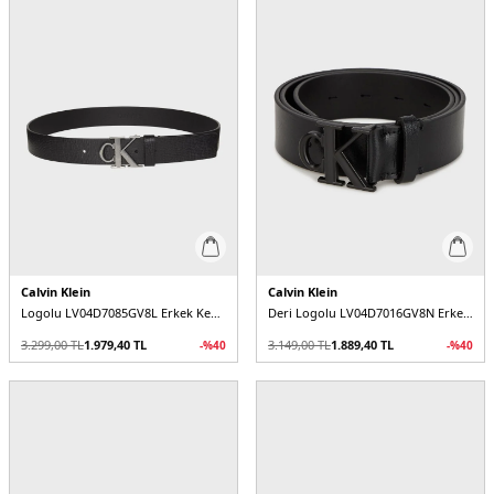
Calvin Klein
Calvin Klein
Logolu LV04D7085GV8L Erkek Kemer
Deri Logolu LV04D7016GV8N Erkek Kemer
3.299,00
TL
1.979,40
TL
3.149,00
TL
1.889,40
TL
-%
40
-%
40