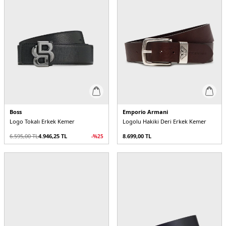
Boss
Emporio Armani
Logo Tokalı Erkek Kemer
Logolu Hakiki Deri Erkek Kemer
6.595,00
TL
4.946,25
TL
8.699,00
TL
-%
25