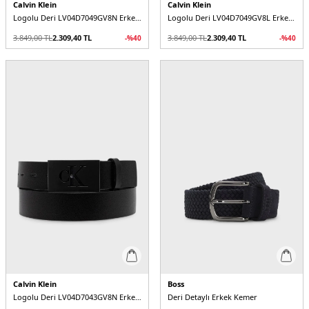
Calvin Klein
Calvin Klein
Logolu Deri LV04D7049GV8N Erkek Kemer
Logolu Deri LV04D7049GV8L Erkek Kemer
3.849,00
TL
2.309,40
TL
3.849,00
TL
2.309,40
TL
-%
40
-%
40
Calvin Klein
Boss
Logolu Deri LV04D7043GV8N Erkek Kemer
Deri Detaylı Erkek Kemer