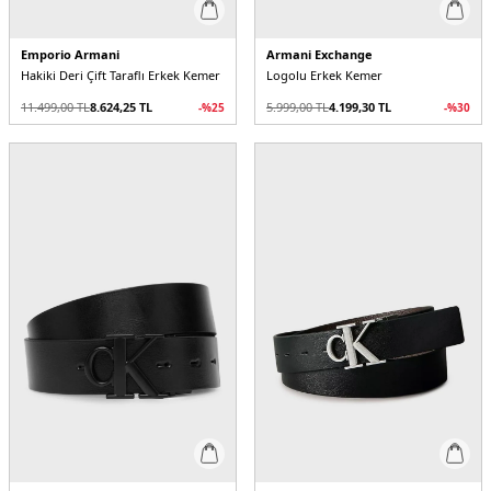
Emporio Armani
Armani Exchange
Hakiki Deri Çift Taraflı Erkek Kemer
Logolu Erkek Kemer
11.499,00
TL
8.624,25
TL
5.999,00
TL
4.199,30
TL
-%
25
-%
30