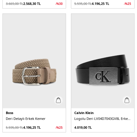
3.669,00
TL
2.568,30
TL
5.595,00
TL
4.196,25
TL
-%
30
-%
25
Boss
Calvin Klein
Deri Detaylı Erkek Kemer
Logolu Deri LV04D7043GV8L Erkek Kemer
5.595,00
TL
4.196,25
TL
4.019,00
TL
-%
25