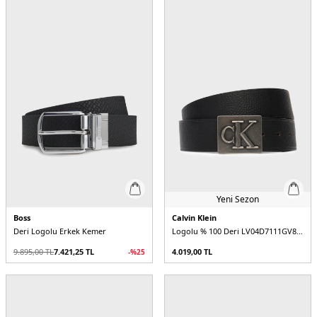
Yeni Sezon
Boss
Calvin Klein
Deri Logolu Erkek Kemer
Logolu % 100 Deri LV04D7111GV8L Erkek Kemer
9.895,00
TL
7.421,25
TL
4.019,00
TL
-%
25