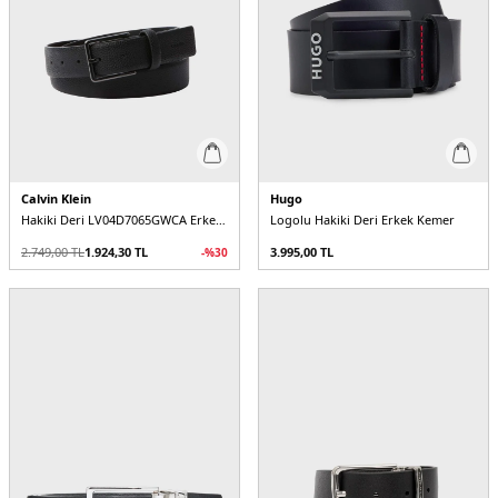
Calvin Klein
Hugo
Hakiki Deri LV04D7065GWCA Erkek Kemer
Logolu Hakiki Deri Erkek Kemer
2.749,00
TL
1.924,30
TL
3.995,00
TL
-%
30