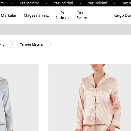
rimi - Yaz İndirimi - Yaz İndirimi - Yaz İndirimi - Yaz İn
%
Yeni
Markalar
Mağazalarımız
Kargo Du
İndirim
Sezon
ono
Termos Matara