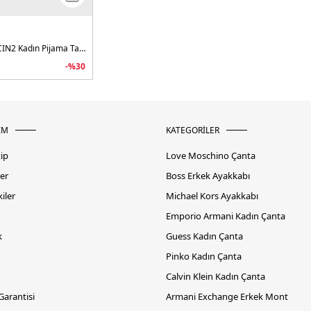
Carlyn Logolu Regular Fit O4BX07KCIN2 Kadın Pijama Takımı
-%
30
İM
KATEGORİLER
kip
Love Moschino Çanta
er
Boss Erkek Ayakkabı
iler
Michael Kors Ayakkabı
Emporio Armani Kadın Çanta
k
Guess Kadın Çanta
Pinko Kadın Çanta
Calvin Klein Kadın Çanta
 Garantisi
Armani Exchange Erkek Mont