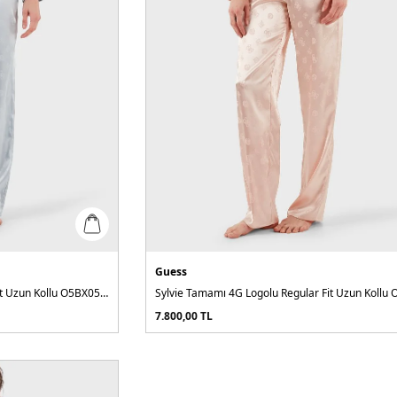
Guess
Sylvie Tamamı 4G Logolu Regular Fit Uzun Kollu O5BX05W4732 Kadın Pijama Takımı
7.800,00
TL