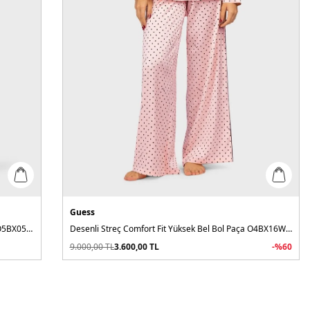
Guess
Sylvie Tamamı 4G Logolu Regular Fit Uzun Kollu O5BX05W4732 Kadın Pijama Takımı
Desenli Streç Comfort Fit Yüksek Bel Bol Paça O4BX16WEFC2 Kadın Pijama Takımı
9.000,00
TL
3.600,00
TL
-%
60