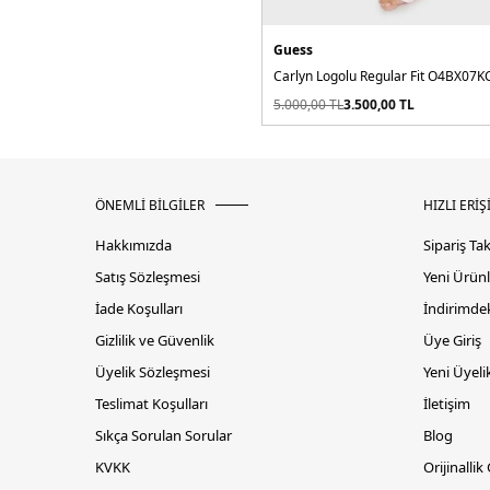
Guess
5.000,00
TL
3.500,00
TL
ÖNEMLİ BİLGİLER
HIZLI ERİŞ
Hakkımızda
Sipariş Ta
Satış Sözleşmesi
Yeni Ürünl
İade Koşulları
İndirimdek
Gizlilik ve Güvenlik
Üye Giriş
Üyelik Sözleşmesi
Yeni Üyeli
Teslimat Koşulları
İletişim
Sıkça Sorulan Sorular
Blog
KVKK
Orijinallik