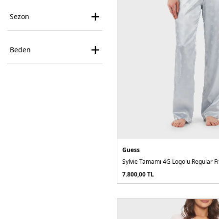
+
Sezon
+
Beden
Guess
7.800,00
TL