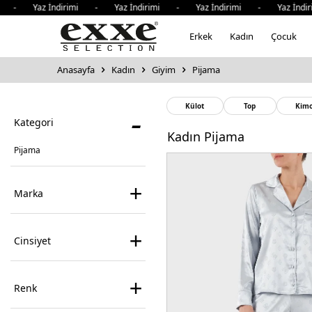
i - Yaz İndirimi - Yaz İndirimi - Yaz İndirimi - Yaz İndi
Erkek
Kadın
Çocuk
Anasayfa
Kadın
Giyim
Pijama
-
Külot
Top
Kim
Kategori
Kadın Pijama
Pijama
+
Marka
+
Cinsiyet
+
Renk