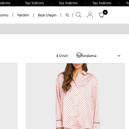
dirimi - Yaz İndirimi - Yaz İndirimi - Yaz İndirimi - Yaz
0
rumu
Yardım
Bize Ulaşın
TL
4
Ürün
Sıralama