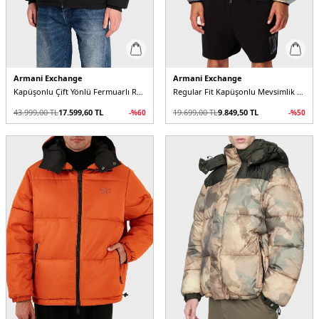
Armani Exchange
Armani Exchange
Kapüşonlu Çift Yönlü Fermuarlı Regular Fit Erkek Mont
Regular Fit Kapüşonlu Mevsimlik Erkek Mont
43.999,00
TL
17.599,60
TL
19.699,00
TL
9.849,50
TL
-%
60
-%
50