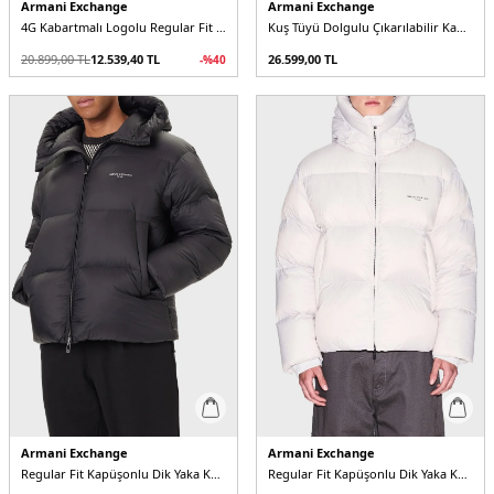
Armani Exchange
Armani Exchange
4G Kabartmalı Logolu Regular Fit Kapüşonlu Erkek Mont
Kuş Tüyü Dolgulu Çıkarılabilir Kapüşonlu Şişme Erkek Mont
20.899,00
TL
12.539,40
TL
26.599,00
TL
-%
40
Armani Exchange
Armani Exchange
Regular Fit Kapüşonlu Dik Yaka Kapitoneli Şişme Erkek Mont
Regular Fit Kapüşonlu Dik Yaka Kapitoneli Şişme Erkek Mont