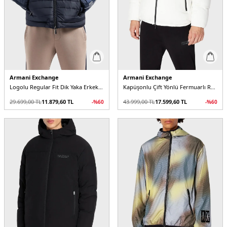
Armani Exchange
Armani Exchange
Logolu Regular Fit Dik Yaka Erkek Mont
Kapüşonlu Çift Yönlü Fermuarlı Regular Fit Erkek Mont
29.699,00
TL
11.879,60
TL
43.999,00
TL
17.599,60
TL
-%
60
-%
60