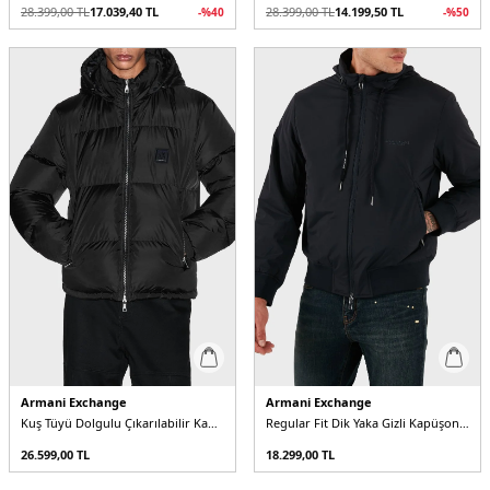
28.399,00
TL
17.039,40
TL
28.399,00
TL
14.199,50
TL
-%
40
-%
50
Armani Exchange
Armani Exchange
Kuş Tüyü Dolgulu Çıkarılabilir Kapüşonlu Şişme Erkek Mont
Regular Fit Dik Yaka Gizli Kapüşonlu Erkek Mont
26.599,00
TL
18.299,00
TL