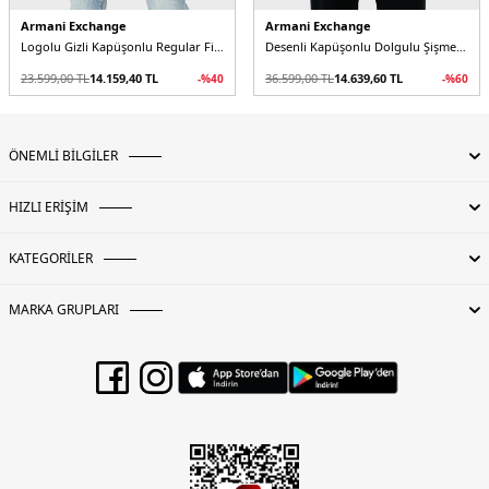
Armani Exchange
Armani Exchange
Logolu Gizli Kapüşonlu Regular Fit Erkek Mont
Desenli Kapüşonlu Dolgulu Şişme Erkek Mont
23.599,00
TL
14.159,40
TL
36.599,00
TL
14.639,60
TL
-%
40
-%
60
ÖNEMLİ BİLGİLER
HIZLI ERİŞİM
KATEGORİLER
MARKA GRUPLARI