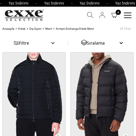
Yaz İndirimi - Yaz İndirimi - Yaz İndirimi - Yaz İndirimi 
0
24
Ürün
Anasayfa
Erkek
Dış Giyim
Mont
Armani Exchange Erkek Mont
Filtre
Sıralama