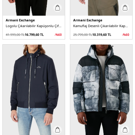
Armani Exchange
Armani Exchange
Logolu Çıkarılabilir Kapüşonlu Çift Taraflı Erkek Mont
Kamuflaj Desenli Çıkarılabilir Kapüşonlu ve Kollu Kapitone Erkek Mont
41.999,00
TL
16.799,60
TL
25.799,00
TL
10.319,60
TL
-%
60
-%
60