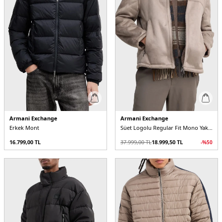
Armani Exchange
Armani Exchange
Erkek Mont
Süet Logolu Regular Fit Mono Yaka Erkek Mont
16.799,00
TL
37.999,00
TL
18.999,50
TL
-%
50