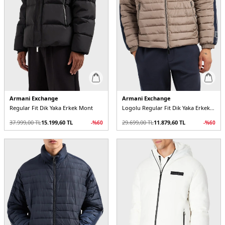
Armani Exchange
Armani Exchange
Regular Fit Dik Yaka Erkek Mont
Logolu Regular Fit Dik Yaka Erkek Mont
37.999,00
TL
15.199,60
TL
29.699,00
TL
11.879,60
TL
-%
60
-%
60