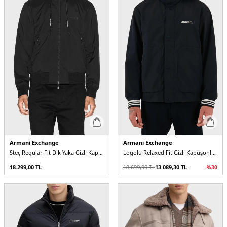
Armani Exchange
Armani Exchange
Steç Regular Fit Dik Yaka Gizli Kapüşonlu Erkek Mont
Logolu Relaxed Fit Gizli Kapüşonlu Erkek Mont
18.299,00
TL
18.699,00
TL
13.089,30
TL
-%
30