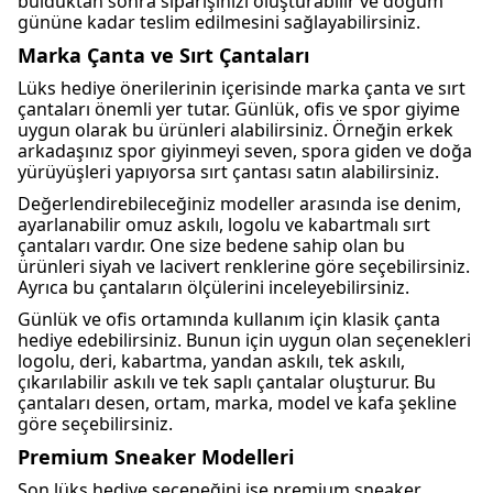
bulduktan sonra siparişinizi oluşturabilir ve doğum
gününe kadar teslim edilmesini sağlayabilirsiniz.
Marka Çanta ve Sırt Çantaları
Lüks hediye önerilerinin içerisinde marka çanta ve sırt
çantaları önemli yer tutar. Günlük, ofis ve spor giyime
uygun olarak bu ürünleri alabilirsiniz. Örneğin erkek
arkadaşınız spor giyinmeyi seven, spora giden ve doğa
yürüyüşleri yapıyorsa sırt çantası satın alabilirsiniz.
Değerlendirebileceğiniz modeller arasında ise denim,
ayarlanabilir omuz askılı, logolu ve kabartmalı sırt
çantaları vardır. One size bedene sahip olan bu
ürünleri siyah ve lacivert renklerine göre seçebilirsiniz.
Ayrıca bu çantaların ölçülerini inceleyebilirsiniz.
Günlük ve ofis ortamında kullanım için klasik çanta
hediye edebilirsiniz. Bunun için uygun olan seçenekleri
logolu, deri, kabartma, yandan askılı, tek askılı,
çıkarılabilir askılı ve tek saplı çantalar oluşturur. Bu
çantaları desen, ortam, marka, model ve kafa şekline
göre seçebilirsiniz.
Premium Sneaker Modelleri
Son lüks hediye seçeneğini ise premium sneaker