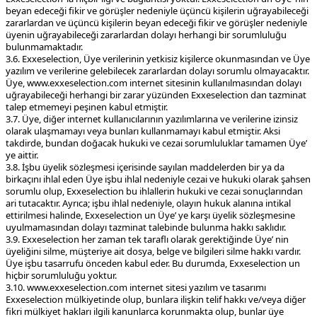
beyan edeceği fikir ve görüşler nedeniyle üçüncü kişilerin uğrayabileceği
zararlardan ve üçüncü kişilerin beyan edeceği fikir ve görüşler nedeniyle
üyenin uğrayabileceği zararlardan dolayı herhangi bir sorumluluğu
bulunmamaktadır.
3.6. Exxeselection, Üye verilerinin yetkisiz kişilerce okunmasından ve Üye
yazılım ve verilerine gelebilecek zararlardan dolayı sorumlu olmayacaktır.
Üye, www.exxeselection.com internet sitesinin kullanılmasından dolayı
uğrayabileceği herhangi bir zarar yüzünden Exxeselection dan tazminat
talep etmemeyi peşinen kabul etmiştir.
3.7. Üye, diğer internet kullanıcılarının yazılımlarına ve verilerine izinsiz
olarak ulaşmamayı veya bunları kullanmamayı kabul etmiştir. Aksi
takdirde, bundan doğacak hukuki ve cezai sorumluluklar tamamen Üye’
ye aittir.
3.8. İşbu üyelik sözleşmesi içerisinde sayılan maddelerden bir ya da
birkaçını ihlal eden Üye işbu ihlal nedeniyle cezai ve hukuki olarak şahsen
sorumlu olup, Exxeselection bu ihlallerin hukuki ve cezai sonuçlarından
ari tutacaktır. Ayrıca; işbu ihlal nedeniyle, olayın hukuk alanına intikal
ettirilmesi halinde, Exxeselection un Üye’ ye karşı üyelik sözleşmesine
uyulmamasından dolayı tazminat talebinde bulunma hakkı saklıdır.
3.9. Exxeselection her zaman tek taraflı olarak gerektiğinde Üye’ nin
üyeliğini silme, müşteriye ait dosya, belge ve bilgileri silme hakkı vardır.
Üye işbu tasarrufu önceden kabul eder. Bu durumda, Exxeselection un
hiçbir sorumluluğu yoktur.
3.10. www.exxeselection.com internet sitesi yazılım ve tasarımı
Exxeselection mülkiyetinde olup, bunlara ilişkin telif hakkı ve/veya diğer
fikri mülkiyet hakları ilgili kanunlarca korunmakta olup, bunlar üye