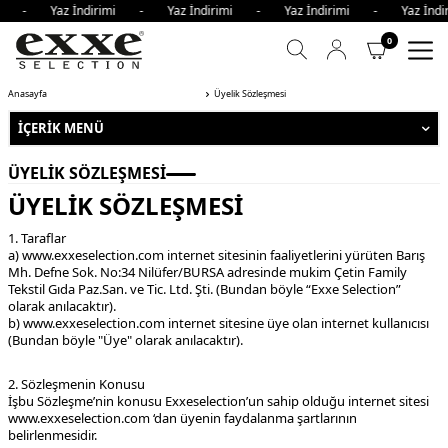
imi - Yaz İndirimi - Yaz İndirimi - Yaz İndirimi - Yaz İnd
0
Anasayfa
Üyelik Sözleşmesi
İÇERIK MENÜ
ÜYELIK SÖZLEŞMESI
ÜYELİK SÖZLEŞMESİ
1. Taraflar
a) www.exxeselection.com internet sitesinin faaliyetlerini yürüten Barış
Mh. Defne Sok. No:34 Nilüfer/BURSA adresinde mukim Çetin Family
Tekstil Gıda Paz.San. ve Tic. Ltd. Şti. (Bundan böyle “Exxe Selection”
olarak anılacaktır).
b) www.exxeselection.com internet sitesine üye olan internet kullanıcısı
(Bundan böyle "Üye" olarak anılacaktır).
2. Sözleşmenin Konusu
İşbu Sözleşme’nin konusu Exxeselection’un sahip olduğu internet sitesi
www.exxeselection.com ‘dan üyenin faydalanma şartlarının
belirlenmesidir.