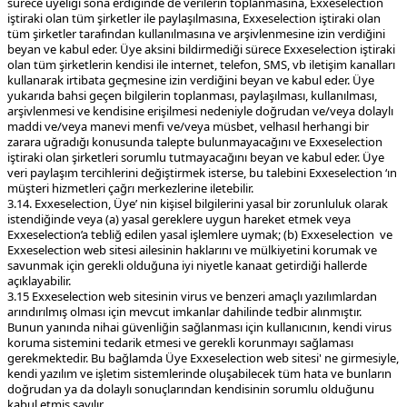
sürece üyeliği sona erdiğinde de verilerin toplanmasına, Exxeselection
iştiraki olan tüm şirketler ile paylaşılmasına, Exxeselection iştiraki olan
tüm şirketler tarafından kullanılmasına ve arşivlenmesine izin verdiğini
beyan ve kabul eder. Üye aksini bildirmediği sürece Exxeselection iştiraki
olan tüm şirketlerin kendisi ile internet, telefon, SMS, vb iletişim kanalları
kullanarak irtibata geçmesine izin verdiğini beyan ve kabul eder. Üye
yukarıda bahsi geçen bilgilerin toplanması, paylaşılması, kullanılması,
arşivlenmesi ve kendisine erişilmesi nedeniyle doğrudan ve/veya dolaylı
maddi ve/veya manevi menfi ve/veya müsbet, velhasıl herhangi bir
zarara uğradığı konusunda talepte bulunmayacağını ve Exxeselection
iştiraki olan şirketleri sorumlu tutmayacağını beyan ve kabul eder. Üye
veri paylaşım tercihlerini değiştirmek isterse, bu talebini Exxeselection ‘ın
müşteri hizmetleri çağrı merkezlerine iletebilir.
3.14. Exxeselection, Üye’ nin kişisel bilgilerini yasal bir zorunluluk olarak
istendiğinde veya (a) yasal gereklere uygun hareket etmek veya
Exxeselection’a tebliğ edilen yasal işlemlere uymak; (b) Exxeselection ve
Exxeselection web sitesi ailesinin haklarını ve mülkiyetini korumak ve
savunmak için gerekli olduğuna iyi niyetle kanaat getirdiği hallerde
açıklayabilir.
3.15 Exxeselection web sitesinin virus ve benzeri amaçlı yazılımlardan
arındırılmış olması için mevcut imkanlar dahilinde tedbir alınmıştır.
Bunun yanında nihai güvenliğin sağlanması için kullanıcının, kendi virus
koruma sistemini tedarik etmesi ve gerekli korunmayı sağlaması
gerekmektedir. Bu bağlamda Üye Exxeselection web sitesi' ne girmesiyle,
kendi yazılım ve işletim sistemlerinde oluşabilecek tüm hata ve bunların
doğrudan ya da dolaylı sonuçlarından kendisinin sorumlu olduğunu
kabul etmiş sayılır.