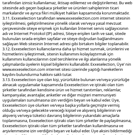
tarafından izinsiz kullanılamaz, iktisap edilemez ve değiştirilemez. Bu web
sitesinde adı geçen başkaca şirketler ve ürünleri sahiplerinin ticari
markalarıdır ve ayrıca fikri mülkiyet hakları kapsamında korunmaktadır.
3.11. Exxeselection tarafından www.exxeselection.com internet sitesinin
iyileştirilmesi, geliştirilmesine yönelik olarak ve/veya yasal mevzuat
çerçevesinde siteye erişmek için kullanılan İnternet servis sağlayıcısının
adı ve Internet Protokol (IP) adresi, Siteye erişilen tarih ve saat, sitede
bulunulan sırada erişilen sayfalar ve siteye doğrudan bağlanılmasını
sağlayan Web sitesinin Internet adresi gibi birtakım bilgiler toplanabilir.
3.12. Exxeselection kullanıcılarına daha iyi hizmet sunmak, ürünlerini ve
hizmetlerini iyileştirmek, sitenin kullanımını kolaylaştırmak için
kullanımını kullanıcılarının özel tercihlerine ve ilgi alanlarına yönelik
çalışmalarda üyelerin kişisel bilgilerini kullanabilir. Exxeselection, Üye’ nin
www.exxeselection.com internet sitesi üzerinde yaptığı hareketlerin
kaydını bulundurma hakkını saklı tutar.
3.13. Exxeselection üye olan kişi, yürürlükte bulunan ve/veya yürürlüğe
alınacak uygulamalar kapsamında Exxeselection ve iştiraki olan tüm
şirketler tarafından kendisine ürün ve hizmet tanıtımları, reklamlar,
kampanyalar, avantajlar, anketler ve diğer müşteri memnuniyeti
uygulamaları sunulmasına izin verdiğini beyan ve kabul eder. Üye,
Exxeselection üye olurken ve/veya başka yollarla geçmişte vermiş
olduğu ve/veya gelecekte vereceği kişisel ve alışveriş bilgilerinin ve
alışveriş ve/veya tüketici davranış bilgilerinin yukarıdaki amaçlarla
toplanmasına, Exxeselection iştiraki olan tüm şirketler ile paylaşılmasına,
Exxeselection iştiraki olan tüm şirketler tarafından kullanılmasına ve
arşivlenmesine izin verdiğini beyan ve kabul eder. Üye aksini bildirmediği