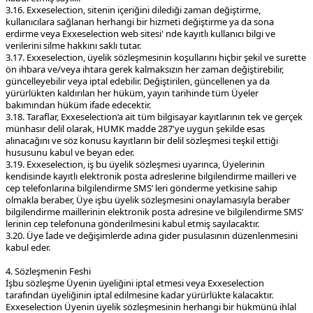
3.16. Exxeselection, sitenin içeriğini dilediği zaman değiştirme,
kullanıcılara sağlanan herhangi bir hizmeti değiştirme ya da sona
erdirme veya Exxeselection web sitesi' nde kayıtlı kullanıcı bilgi ve
verilerini silme hakkını saklı tutar.
3.17. Exxeselection, üyelik sözleşmesinin koşullarını hiçbir şekil ve surette
ön ihbara ve/veya ihtara gerek kalmaksızın her zaman değiştirebilir,
güncelleyebilir veya iptal edebilir. Değiştirilen, güncellenen ya da
yürürlükten kaldırılan her hüküm, yayın tarihinde tüm Üyeler
bakımından hüküm ifade edecektir.
3.18. Taraflar, Exxeselection’a ait tüm bilgisayar kayıtlarının tek ve gerçek
münhasır delil olarak, HUMK madde 287'ye uygun şekilde esas
alınacağını ve söz konusu kayıtların bir delil sözleşmesi teşkil ettiği
hususunu kabul ve beyan eder.
3.19. Exxeselection, iş bu üyelik sözleşmesi uyarınca, Üyelerinin
kendisinde kayıtlı elektronik posta adreslerine bilgilendirme mailleri ve
cep telefonlarına bilgilendirme SMS’ leri gönderme yetkisine sahip
olmakla beraber, Üye işbu üyelik sözleşmesini onaylamasıyla beraber
bilgilendirme maillerinin elektronik posta adresine ve bilgilendirme SMS’
lerinin cep telefonuna gönderilmesini kabul etmiş sayılacaktır.
3.20. Üye İade ve değişimlerde adına gider pusulasının düzenlenmesini
kabul eder
.
4. Sözleşmenin Feshi
İşbu sözleşme Üyenin üyeliğini iptal etmesi veya Exxeselection
tarafından üyeliğinin iptal edilmesine kadar yürürlükte kalacaktır.
Exxeselection Üyenin üyelik sözleşmesinin herhangi bir hükmünü ihlal