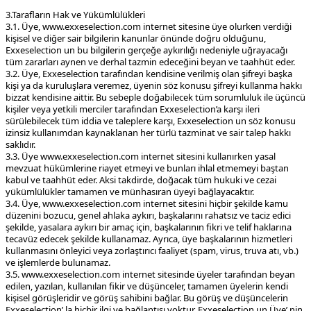
3.Tarafların Hak ve Yükümlülükleri
3.1. Üye, www.exxeselection.com internet sitesine üye olurken verdiği
kişisel ve diğer sair bilgilerin kanunlar önünde doğru olduğunu,
Exxeselection un bu bilgilerin gerçeğe aykırılığı nedeniyle uğrayacağı
tüm zararları aynen ve derhal tazmin edeceğini beyan ve taahhüt eder.
3.2. Üye, Exxeselection tarafından kendisine verilmiş olan şifreyi başka
kişi ya da kuruluşlara veremez, üyenin söz konusu şifreyi kullanma hakkı
bizzat kendisine aittir. Bu sebeple doğabilecek tüm sorumluluk ile üçüncü
kişiler veya yetkili merciler tarafından Exxeselection’a karşı ileri
sürülebilecek tüm iddia ve taleplere karşı, Exxeselection un söz konusu
izinsiz kullanımdan kaynaklanan her türlü tazminat ve sair talep hakkı
saklıdır.
3.3. Üye www.exxeselection.com internet sitesini kullanırken yasal
mevzuat hükümlerine riayet etmeyi ve bunları ihlal etmemeyi baştan
kabul ve taahhüt eder. Aksi takdirde, doğacak tüm hukuki ve cezai
yükümlülükler tamamen ve münhasıran üyeyi bağlayacaktır.
3.4. Üye, www.exxeselection.com internet sitesini hiçbir şekilde kamu
düzenini bozucu, genel ahlaka aykırı, başkalarını rahatsız ve taciz edici
şekilde, yasalara aykırı bir amaç için, başkalarının fikri ve telif haklarına
tecavüz edecek şekilde kullanamaz. Ayrıca, üye başkalarının hizmetleri
kullanmasını önleyici veya zorlaştırıcı faaliyet (spam, virus, truva atı, vb.)
ve işlemlerde bulunamaz.
3.5. www.exxeselection.com internet sitesinde üyeler tarafından beyan
edilen, yazılan, kullanılan fikir ve düşünceler, tamamen üyelerin kendi
kişisel görüşleridir ve görüş sahibini bağlar. Bu görüş ve düşüncelerin
Exxeselection’ la hiçbir ilgi ve bağlantısı yoktur. Exxeselection un Üye’ nin