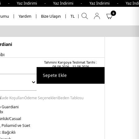
mi - Yaz İndirimi - Yaz İndirimi - Yaz İndirimi - Yaz İnd
0
rumu
Yardım
Bize Ulaşın
TL
rdiani
abı
Tahmini Kargoya Teslimat Tarihi :
08.08.2026 - 11.08.2026
Sepete Ekle
i
İade Koşulları
Ödeme Seçenekleri
Beden Tablosu
o Guardiani
bı
nlük/Casual
, Poliamid ve Süet
 :
Bağcıklı