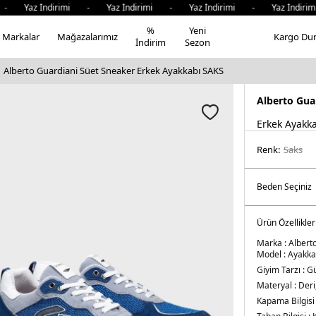
 - Yaz İndirimi - Yaz İndirimi - Yaz İndirimi - Yaz İndiri
%
Yeni
Markalar
Mağazalarımız
Kargo Du
İndirim
Sezon
Alberto Guardiani Süet Sneaker Erkek Ayakkabı SAKS
Alberto Gua
Erkek Ayakk
Renk:
saks
Ürün Özellikler
Marka :
Albert
Model :
Ayakka
Giyim Tarzı :
Gü
Materyal :
Deri
Kapama Bilgisi