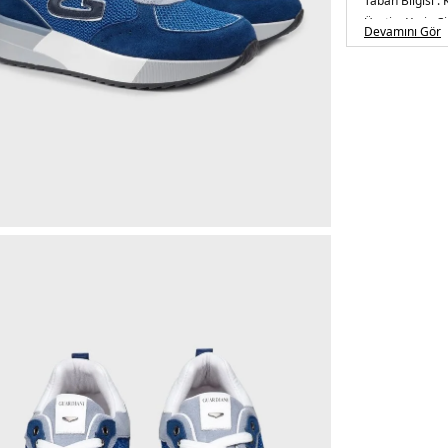
Taban Bilgisi :
Üretim Yeri :
Çi
Devamını Gör
5DY1AGM0090