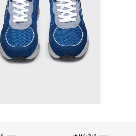
İM
KATEGORİLER