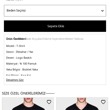
Sepete Ekle
Ürün Özellikleri
İade Koşulları
Ödeme Seçenekleri
Beden Tablosu
Model :
T-Shirt
Sezon :
İlkbahar / Yaz
Desen :
Logo Baskılı
Materyal :
% 100 Pamuk
Yaka Bilgisi :
Bisiklet Yaka
Kol Bilgisi :
Kısa Kol
Devamını Gör
Kalıp Bilgisi :
Regular Fit
Üretim Yeri :
Vietnam
5DY1XM000575AF10364UC001.07
SİZE ÖZEL ÖNERİLERİMİZ