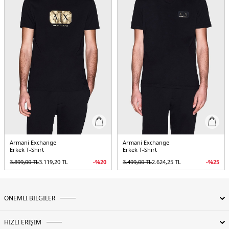
Armani Exchange
Armani Exchange
Erkek T-Shirt
Erkek T-Shirt
3.899,00
TL
3.119,20
TL
-%
20
3.499,00
TL
2.624,25
TL
-%
25
ÖNEMLİ BİLGİLER
HIZLI ERİŞİM