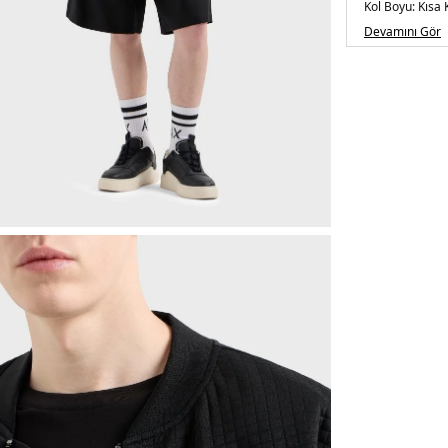
Kol Boyu:
Kısa 
Kalıp Bilgisi:
Re
Devamını Gör
Menşei:
Vietn
5DY1XM00054