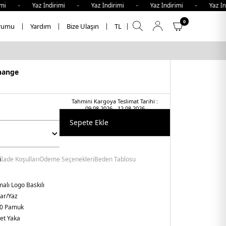
i - Yaz İndirimi - Yaz İndirimi - Yaz İndirimi - Yaz İndir
0
rumu
Yardım
Bize Ulaşın
TL
hange
Tahmini Kargoya Teslimat Tarihi :
09.08.2026 - 12.08.2026
Sepete Ekle
i
İade Koşulları
Ödeme Seçenekleri
Beden Tablosu
alı Logo Baskılı
har/Yaz
0 Pamuk
let Yaka