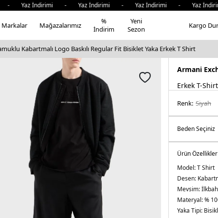
 Yaz İndirimi - Yaz İndirimi - Yaz İndirimi - Yaz İndirim
%
Yeni
Markalar
Mağazalarımız
Kargo Du
İndirim
Sezon
uklu Kabartmalı Logo Baskılı Regular Fit Bisiklet Yaka Erkek T Shirt
Armani Exc
Erkek T-Shirt
Renk:
si̇yah
Ürün Özellikler
Model:
T Shirt
Desen:
Kabartm
Mevsim:
İlkba
Materyal:
% 10
Yaka Tipi:
Bisik