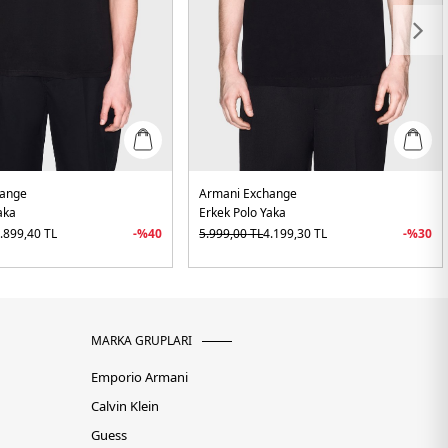
hange
Armani Exchange
aka
Erkek Polo Yaka
.899,40
TL
-%
40
5.999,00
TL
4.199,30
TL
-%
30
MARKA GRUPLARI
Emporio Armani
Calvin Klein
Guess