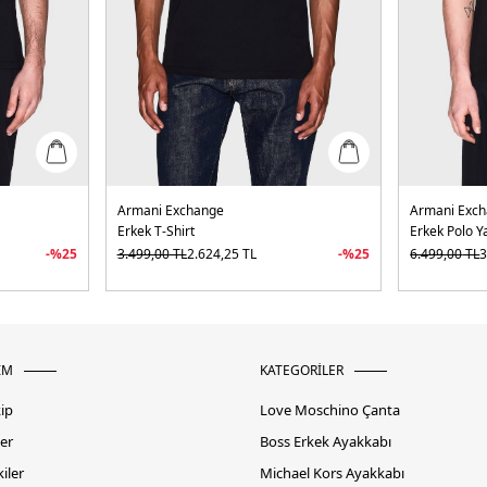
Armani Exchange
Armani Exc
Erkek T-Shirt
Erkek Polo Y
-%
25
3.499,00
TL
2.624,25
TL
-%
25
6.499,00
TL
3
İM
KATEGORİLER
kip
Love Moschino Çanta
er
Boss Erkek Ayakkabı
iler
Michael Kors Ayakkabı