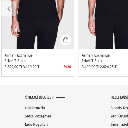
Armani Exchange
Armani Exchange
Erkek T-Shirt
Erkek T-Shirt
3.899,00
TL
3.119,20
TL
-%
20
3.499,00
TL
2.624,25
TL
ÖNEMLİ BİLGİLER
HIZLI ERİŞ
Hakkımızda
Sipariş Ta
Satış Sözleşmesi
Yeni Ürünl
İade Koşulları
İndirimdek