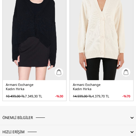
Armani Exchange
Armani Exchange
Kadın Hırka
Kadın Hırka
10.499,00
TL
7.349,30
TL
-%
30
14.599,00
TL
4.379,70
TL
-%
70
ÖNEMLİ BİLGİLER
HIZLI ERİŞİM