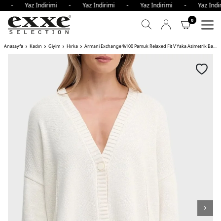
imi - Yaz İndirimi - Yaz İndirimi - Yaz İndirimi - Yaz İnd
0
Anasayfa
Kadın
Giyim
Hırka
Armani Exchange %100 Pamuk Relaxed Fit V Yaka Asimetrik Bayan Hırka