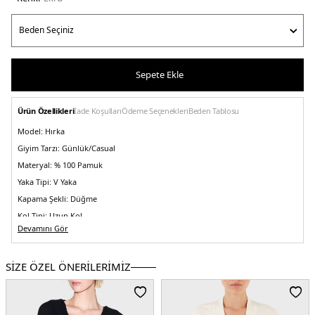
Sepete Ekle
Ürün Özellikleri
İade Koşulları
Ödeme Seçenekleri
Beden Tablosu
Model:
Hırka
Giyim Tarzı:
Günlük/Casual
Materyal:
% 100 Pamuk
Yaka Tipi:
V Yaka
Kapama Şekli:
Düğme
Kol Tipi:
Uzun Kol
Devamını Gör
Cep:
Cepli
Kalıp Bilgisi:
Relaxed Fit
SİZE ÖZEL ÖNERİLERİMİZ
Menşei:
Bangladeş
5DK2XW001304AF16552U1003.69