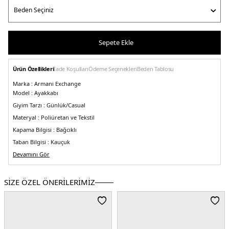
Sepete Ekle
Ürün Özellikleri
İade Koşulları
Ödeme Seçenekleri
Beden Tablosu
Marka :
Armani Exchange
Model :
Ayakkabı
Giyim Tarzı :
Günlük/Casual
Materyal :
Poliüretan ve Tekstil
Kapama Bilgisi :
Bağcıklı
Taban Bilgisi :
Kauçuk
Taban Kalınlığı :
Devamını Gör
3,5 cm
Üretim Yeri :
Vietnam
5DE1XUX152XV610N814.389
SİZE ÖZEL ÖNERİLERİMİZ