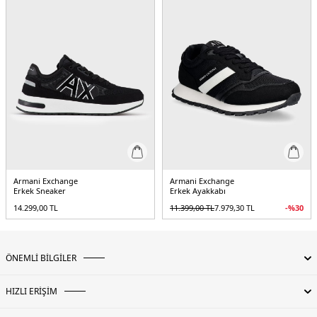
Armani Exchange
Armani Exchange
Erkek Sneaker
Erkek Ayakkabı
14.299,00
TL
11.399,00
TL
7.979,30
TL
-%
30
ÖNEMLİ BİLGİLER
HIZLI ERİŞİM