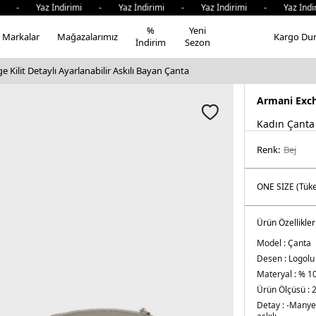
 - Yaz İndirimi - Yaz İndirimi - Yaz İndirimi - Yaz İndiri
%
Yeni
Markalar
Mağazalarımız
Kargo Du
İndirim
Sezon
 Kilit Detaylı Ayarlanabilir Askılı Bayan Çanta
Armani Exc
Kadın Çanta
Renk:
bej
Ürün Özellikler
Model :
Çanta
Desen :
Logolu
Materyal :
% 10
Ürün Ölçüsü :
2
Detay :
-Manye