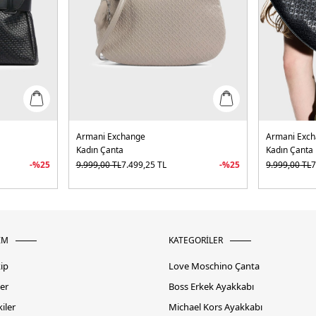
Armani Exchange
Armani Exc
Kadın Çanta
Kadın Çanta
-%
25
9.999,00
TL
7.499,25
TL
-%
25
9.999,00
TL
7
İM
KATEGORİLER
kip
Love Moschino Çanta
er
Boss Erkek Ayakkabı
iler
Michael Kors Ayakkabı