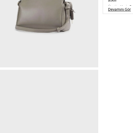
askılı
Üretim Yeri :
E
Devamını Gör
5DK2XW00030