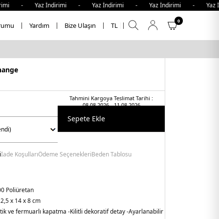
mi - Yaz İndirimi - Yaz İndirimi - Yaz İndirimi - Yaz İnd
0
rumu
Yardım
Bize Ulaşın
TL
hange
Tahmini Kargoya Teslimat Tarihi :
08.08.2026 - 11.08.2026
Sepete Ekle
i
İade Koşulları
Ödeme Seçenekleri
Beden Tablosu
0 Poliüretan
2,5 x 14 x 8 cm
tik ve fermuarlı kapatma
-Kilitli dekoratif detay
-Ayarlanabilir