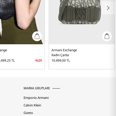
hange
Armani Exchange
Kadın Çanta
.499,25
TL
-%
25
10.499,00
TL
MARKA GRUPLARI
Emporio Armani
Calvin Klein
Guess