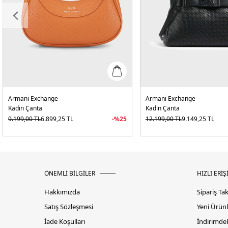
Armani Exchange
Armani Exchange
Kadın Çanta
Kadın Çanta
9.199,00
TL
6.899,25
TL
-%
25
12.199,00
TL
9.149,25
TL
ÖNEMLİ BİLGİLER
HIZLI ERİŞ
Hakkımızda
Sipariş Ta
Satış Sözleşmesi
Yeni Ürünl
İade Koşulları
İndirimdek