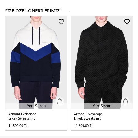
Detay :
-Manken 188 cm boyunda S beden giymektedir.
SİZE ÖZEL ÖNERİLERİMİZ
5DE18NZM95ZJKRZ1510.12
Yeni Sezon
Yeni Sezon
Armani Exchange
Armani Exchange
Erkek Sweatshirt
Erkek Sweatshirt
11.599,00
TL
11.599,00
TL