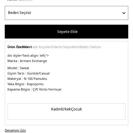
Sepete Ekle
Ürün Özellikleri
İade Koşulları
Ödeme Seçenekleri
Beden Tablosu
div style="text-align: left;">
Marka :
Armani Exchange
Model :
Sweat
Giyim Tarzı :
Günlük/Casual
Materyal :
% 100 Pamuklu
Yaka Bilgisi :
Kapüşonlu
Kapama Bilgisi :
Çift Yönlü Fermuar
Kol Bilgisi :
Uzun Kol
Cep Bilgisi :
Cepli
Kalıp :
Loose Fit
Kadın
Erkek
Çocuk
Detay :
-Yüksek kaaliteli dikiş
-Kollarda ve kemerde elastik manşetler
-Göğüs kısmında marka logosu
-
Geniş cepler
Devamını Gör