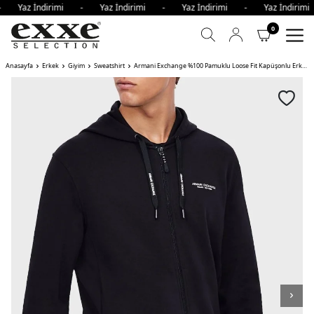
 - Yaz İndirimi - Yaz İndirimi - Yaz İndirimi - Yaz İndiri
0
Anasayfa
Erkek
Giyim
Sweatshirt
Armani Exchange %100 Pamuklu Loose Fit Kapüşonlu Erkek Sweat ZJKRZ