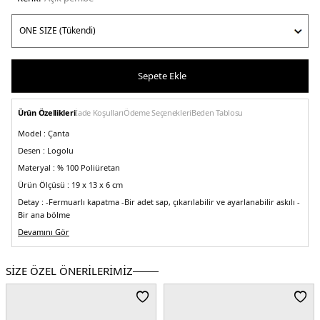
Sepete Ekle
Ürün Özellikleri
İade Koşulları
Ödeme Seçenekleri
Beden Tablosu
Model :
Çanta
Desen :
Logolu
Materyal :
% 100 Poliüretan
Ürün Ölçüsü :
19 x 13 x 6 cm
Detay :
-Fermuarlı kapatma
-Bir adet sap, çıkarılabilir ve ayarlanabilir askılı
-
Bir ana bölme
Üretim Yeri :
Devamını Gör
Çin
5DY2XW000412AF12153U4176.37
SİZE ÖZEL ÖNERİLERİMİZ