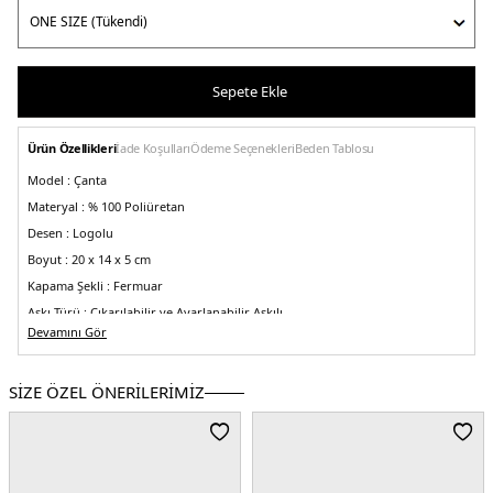
Sepete Ekle
Ürün Özellikleri
İade Koşulları
Ödeme Seçenekleri
Beden Tablosu
Model :
Çanta
Materyal :
% 100 Poliüretan
Desen :
Logolu
Boyut :
20 x 14 x 5 cm
Kapama Şekli :
Fermuar
Askı Türü :
Çıkarılabilir ve Ayarlanabilir Askılı
Devamını Gör
Menşei :
Endonezya
5DK29429070A874U6242.03
SİZE ÖZEL ÖNERİLERİMİZ