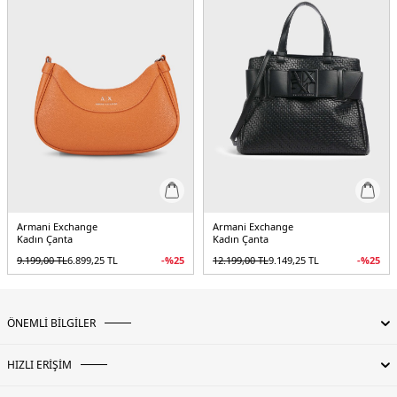
Armani Exchange
Armani Exchange
Kadın Çanta
Kadın Çanta
9.199,00
TL
6.899,25
TL
-%
25
12.199,00
TL
9.149,25
TL
-%
25
ÖNEMLİ BİLGİLER
HIZLI ERİŞİM