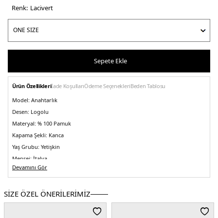
Renk:
laci̇vert
Sepete Ekle
Ürün Özellikleri
İade Koşulları
Ödeme Seçenekleri
Beden Tablosu
Model:
Anahtarlık
Desen:
Logolu
Materyal:
% 100 Pamuk
Kapama Şekli:
Kanca
Yaş Grubu:
Yetişkin
Menşei:
İtalya
5DE1XM003871AF22670MB001.12
Devamını Gör
SİZE ÖZEL ÖNERİLERİMİZ