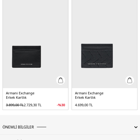
Armani Exchange
Armani Exchange
Erkek Kartlık
Erkek Kartlık
3.899,00
TL
2.729,30
TL
-%
30
4.699,00
TL
ÖNEMLİ BİLGİLER