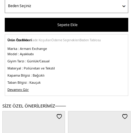
Sepete Ekle
Ürün Özellikleri
İade Koşulları
Ödeme Seçenekleri
Beden Tablosu
Marka :
Armani Exchange
Model :
Ayakkabı
Giyim Tarzı :
Günlük/Casual
Materyal :
Poliüretan ve Tekstil
Kapama Bilgisi :
Bağcıklı
Taban Bilgisi :
Kauçuk
Detay :
Devamını Gör
-Ayakkabının ağırlığı (en küçük beden) : 430 gr
-Toplam yükseklik : 11 cm
SİZE ÖZEL ÖNERİLERİMİZ
-Taban kalınlığı : 2 cm
Üretim Yeri :
Çin
5DE1XUX140XV59100002.07