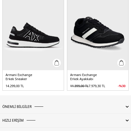
Armani Exchange
Armani Exchange
Erkek Sneaker
Erkek Ayakkabı
14.299,00
TL
11.399,00
TL
7.979,30
TL
-%
30
ÖNEMLİ BİLGİLER
HIZLI ERİŞİM