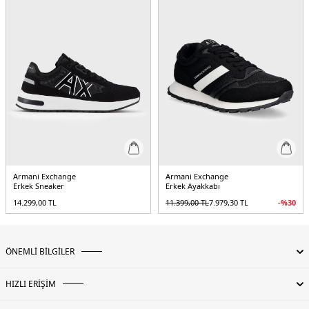
5DY1XUX151XV609S573.189
Armani Exchange
Armani Exchange
Erkek Sneaker
Erkek Ayakkabı
14.299,00
TL
11.399,00
TL
7.979,30
TL
-%
30
ÖNEMLİ BİLGİLER
HIZLI ERİŞİM