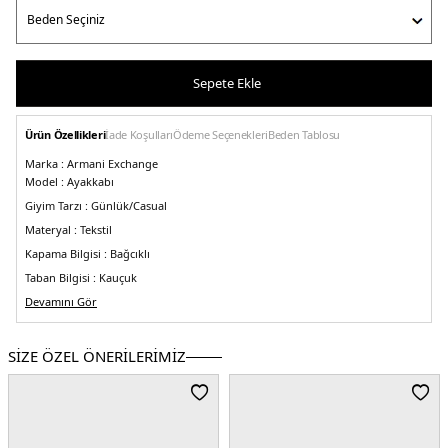
Sepete Ekle
Ürün Özellikleri
İade Koşulları
Ödeme Seçenekleri
Beden Tablosu
Marka :
Armani Exchange
Model :
Ayakkabı
Giyim Tarzı :
Günlük/Casual
Materyal :
Tekstil
Kapama Bilgisi :
Bağcıklı
Taban Bilgisi :
Kauçuk
Detay :
Devamını Gör
-Ayakkabının ağırlığı (en küçük beden) : 348 gr
-Toplam yükseklik : 12 cm
SİZE ÖZEL ÖNERİLERİMİZ
-Taban kalınlığı : 3 cm
-Mükemmel nefes alma özelliklerine sahip dayanıklı
malzemeden yapılmıştır
-Yalnızca aşınmaya karşı dayanıklı olmakla kalmayıp
aynı zamanda ayağı doğru pozisyonda tutan sert astar
Üretim Yeri :
Çin