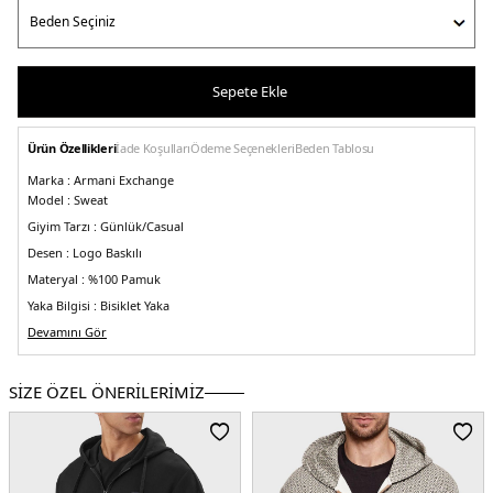
Sepete Ekle
Ürün Özellikleri
İade Koşulları
Ödeme Seçenekleri
Beden Tablosu
Marka :
Armani Exchange
Model :
Sweat
Giyim Tarzı :
Günlük/Casual
Desen :
Logo Baskılı
Materyal :
%100 Pamuk
Yaka Bilgisi :
Bisiklet Yaka
Kol Bilgisi :
Devamını Gör
Uzun Kol
Kalıp Bilgisi :
Regular Fit
Detay :
SİZE ÖZEL ÖNERİLERİMİZ
-
Düşük omuzlar
- Manşet ve etek ucu fitilli
Üretim Yeri :
Tunus
5DK16DZMBAZJADZ1510.12