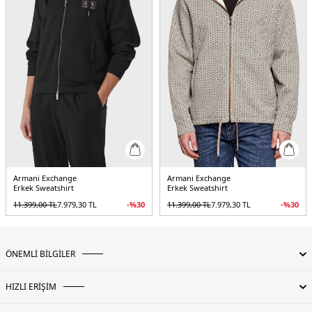
Armani Exchange
Armani Exchange
Erkek Sweatshirt
Erkek Sweatshirt
11.399,00
TL
7.979,30
TL
-%
30
11.399,00
TL
7.979,30
TL
-%
30
ÖNEMLİ BİLGİLER
HIZLI ERİŞİM