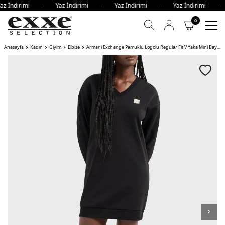
az İndirimi - Yaz İndirimi - Yaz İndirimi - Yaz İndirimi -
0
Anasayfa
Kadın
Giyim
Elbise
Armani Exchange Pamuklu Logolu Regular Fit V Yaka Mini Bayan Elbise YJFYZ