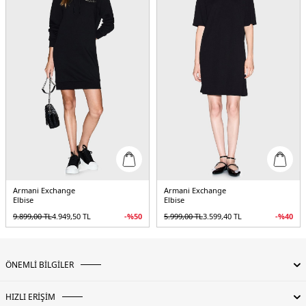
Armani Exchange
Armani Exchange
Elbise
Elbise
9.899,00
TL
4.949,50
TL
-%
50
5.999,00
TL
3.599,40
TL
-%
40
ÖNEMLİ BİLGİLER
HIZLI ERİŞİM