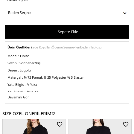
Sepete Ekle
Ürün Özellikleri
İade Koşulları
Ödeme Seçenekleri
Beden Tablosu
Model :
Elbise
Sezon :
Sonbahar/Kış
Desen :
Logolu
Materyal :
% 72 Pamuk % 25 Polyester % 3 Elastan
Yaka Bilgisi :
V Yaka
Kol Bilgisi :
Uzun Kol
Devamını Gör
Detay:
-Mini boy
SİZE ÖZEL ÖNERİLERİMİZ
Kalıp Bilgisi :
Regular Fit
Üretim Yeri :
Kamboçya
5DK26DYA73YJFYZ1200.07