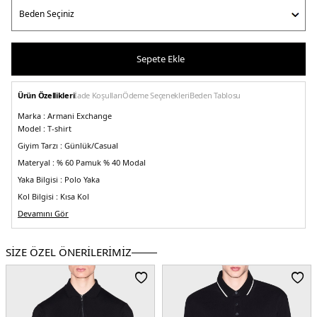
Sepete Ekle
Ürün Özellikleri
İade Koşulları
Ödeme Seçenekleri
Beden Tablosu
Marka :
Armani Exchange
Model :
T-shirt
Giyim Tarzı :
Günlük/Casual
Materyal :
% 60 Pamuk % 40 Modal
Yaka Bilgisi :
Polo Yaka
Kol Bilgisi :
Kısa Kol
Kalıp Bilgisi :
Devamını Gör
Regular Fit
Manken Ölçüsü :
Kilo : 79 kg / Boy : 1.89 cm / Göğüs : 101 cm / Bel : 83 cm /
Basen : 102 cm / Beden : M
SİZE ÖZEL ÖNERİLERİMİZ
Üretim Yeri :
Çin
5DY13RZFHEZJZEZ1200.07