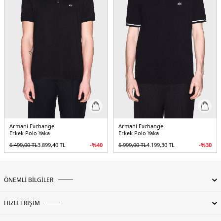
Armani Exchange
Armani Exchange
Erkek Polo Yaka
Erkek Polo Yaka
6.499,00
TL
3.899,40
TL
-%
40
5.999,00
TL
4.199,30
TL
-%
30
ÖNEMLİ BİLGİLER
HIZLI ERİŞİM