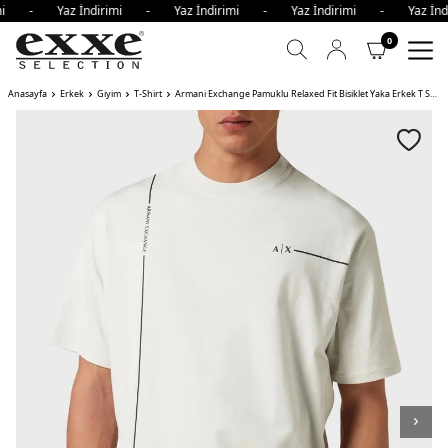
rimi - Yaz İndirimi - Yaz İndirimi - Yaz İndirimi - Yaz İn
0
Anasayfa
Erkek
Giyim
T-Shirt
Armani Exchange Pamuklu Relaxed Fit Bisiklet Yaka Erkek T Shirt ZJCDZ TAŞ