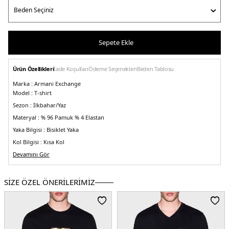
Sepete Ekle
Ürün Özellikleri
İade Koşulları
Ödeme Seçenekleri
Beden Tablosu
Marka :
Armani Exchange
Model :
T-shirt
Sezon :
İlkbahar/Yaz
Materyal :
% 96 Pamuk % 4 Elastan
Yaka Bilgisi :
Bisiklet Yaka
Kol Bilgisi :
Kısa Kol
Kalıp Bilgisi :
Devamını Gör
Relaxed Fit
Manken Ölçüsü :
Boy : 1.86 cm / Beden : M
Üretim Yeri :
Türkiye
SİZE ÖZEL ÖNERİLERİMİZ
5DY13RZMBDZJCDZ1942.34