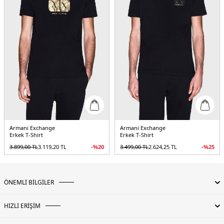
Armani Exchange
Armani Exchange
Erkek T-Shirt
Erkek T-Shirt
3.899,00
TL
3.119,20
TL
-%
20
3.499,00
TL
2.624,25
TL
-%
25
ÖNEMLİ BİLGİLER
HIZLI ERİŞİM