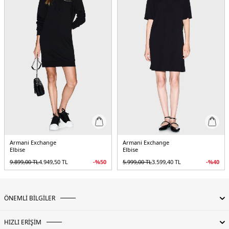
Armani Exchange
Armani Exchange
Elbise
Elbise
9.899,00
TL
4.949,50
TL
-%
50
5.999,00
TL
3.599,40
TL
-%
40
ÖNEMLİ BİLGİLER
HIZLI ERİŞİM