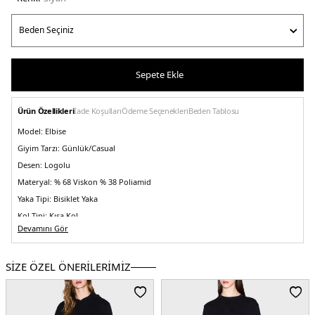
Sepete Ekle
Ürün Özellikleri
İade Koşulları
Ödeme Seçenekleri
Beden Tablosu
Model:
Elbise
Giyim Tarzı:
Günlük/Casual
Desen:
Logolu
Materyal:
% 68 Viskon % 38 Poliamid
Yaka Tipi:
Bisiklet Yaka
Kol Tipi:
Kısa Kol
Devamını Gör
Boy:
Mini
Kalıp Bilgisi:
Slim Fit
SİZE ÖZEL ÖNERİLERİMİZ
Menşei:
Çin
Detaylar:
Yaka Kısmında Logo
5DK2XW000764AF10352UC001.07