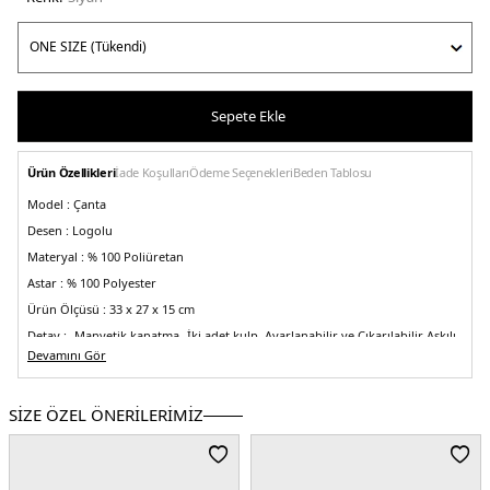
Sepete Ekle
Ürün Özellikleri
İade Koşulları
Ödeme Seçenekleri
Beden Tablosu
Model :
Çanta
Desen :
Logolu
Materyal :
% 100 Poliüretan
Astar :
% 100 Polyester
Ürün Ölçüsü :
33 x 27 x 15 cm
Detay :
-Manyetik kapatma
-İki adet kulp, Ayarlanabilir ve Çıkarılabilir Askılı
Devamını Gör
Üretim Yeri :
Filipinler
5DK2XW000954AF17145MC043.07
SİZE ÖZEL ÖNERİLERİMİZ