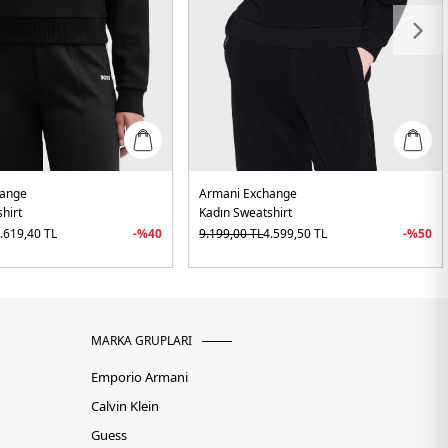
hange
Armani Exchange
hirt
Kadın Sweatshirt
.619,40
TL
-%
40
9.199,00
TL
4.599,50
TL
-%
50
MARKA GRUPLARI
Emporio Armani
Calvin Klein
Guess