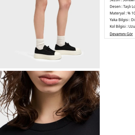
Desen :
Taşlı 
Materyal :
% 1
Yaka Bilgisi :
Di
Kol Bilgisi :
Uzu
Kalıp Bilgisi :
Re
Devamını Gör
Üretim Yeri :
T
5DY2XW00015