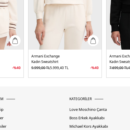
Armani Exchange
Armani Exc
Kadın Sweatshirt
Kadın Sweats
-%
40
9.999,00
TL
5.999,40
TL
-%
40
7.699,00
TL
4
İM
KATEGORİLER
kip
Love Moschino Çanta
er
Boss Erkek Ayakkabı
iler
Michael Kors Ayakkabı