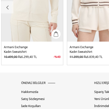
Armani Exchange
Armani Exchange
Kadın Sweatshirt
Kadın Sweatshirt
10.499,00
TL
6.299,40
TL
-%
40
11.399,00
TL
6.839,40
TL
ÖNEMLİ BİLGİLER
HIZLI ERİŞ
Hakkımızda
Sipariş Ta
Satış Sözleşmesi
Yeni Ürünl
İade Koşulları
İndirimdek