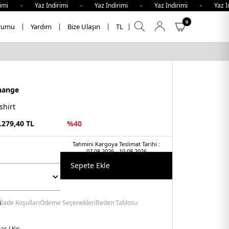
i - Yaz İndirimi - Yaz İndirimi - Yaz İndirimi - Yaz İndi
0
rumu
Yardım
Bize Ulaşın
TL
hange
shirt
.279,40
TL
%
40
Tahmini Kargoya Teslimat Tarihi :
07.08.2026 - 10.08.2026
Sepete Ekle
i
İade Koşulları
Ödeme Seçenekleri
Beden Tablosu
r / Kış