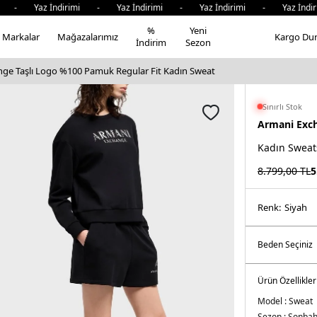
- Yaz İndirimi - Yaz İndirimi - Yaz İndirimi - Yaz İndirim
%
Yeni
Markalar
Mağazalarımız
Kargo Du
İndirim
Sezon
ge Taşlı Logo %100 Pamuk Regular Fit Kadın Sweat
Sınırlı Stok
Armani Exc
Kadın Sweat
8.799,00
TL
5
Renk:
si̇yah
Ürün Özellikler
Model :
Sweat
Sezon :
Sonbaha