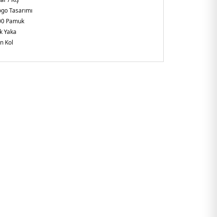
Logo Tasarımı
00 Pamuk
k Yaka
n Kol
gular Fit
unus
9AF11851UC001.07