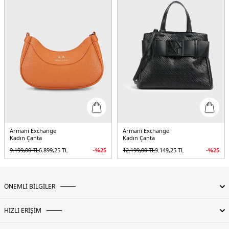
Armani Exchange
Armani Exchange
Kadın Çanta
Kadın Çanta
9.199,00
TL
6.899,25
TL
-%
25
12.199,00
TL
9.149,25
TL
-%
25
ÖNEMLİ BİLGİLER
HIZLI ERİŞİM