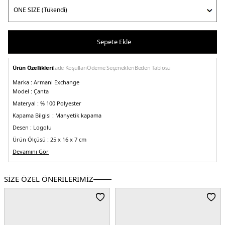
Sepete Ekle
Ürün Özellikleri
İade Koşulları
Ödeme Seçenekleri
Beden Tablosu
Marka :
Armani Exchange
Model :
Çanta
Materyal :
% 100 Polyester
Kapama Bilgisi :
Manyetik kapama
Desen :
Logolu
Ürün Ölçüsü :
25 x 16 x 7 cm
Detay :
Devamını Gör
-
Zincir askı detaylı
- Metalik logo detayı
SİZE ÖZEL ÖNERİLERİMİZ
- Ayarlanabilir askılı
Üretim Yeri :
Endonezya
5DK29491954F78600020.07