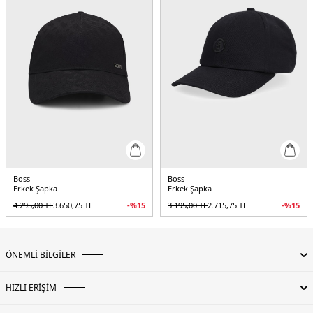
Boss
Boss
Erkek Şapka
Erkek Şapka
4.295,00
TL
3.650,75
TL
-%
15
3.195,00
TL
2.715,75
TL
-%
15
ÖNEMLİ BİLGİLER
HIZLI ERİŞİM