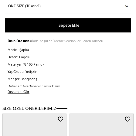
Sepete Ekle
Ürün Özellikleri
İade Koşulları
Ödeme Seçenekleri
Beden Tablosu
Model:
Şapka
Desen:
Logolu
Materyal:
% 100 Pamuk
Yaş Grubu:
Yetişkin
Menşei:
Bangladeş
Detaylar:
Ayarlanabilir arka kısım
5DK150547041001.07
Devamını Gör
SİZE ÖZEL ÖNERİLERİMİZ