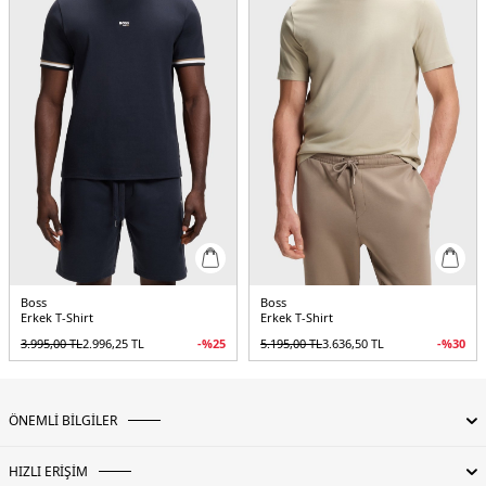
Boss
Boss
Erkek T-Shirt
Erkek T-Shirt
3.995,00
TL
2.996,25
TL
-%
25
5.195,00
TL
3.636,50
TL
-%
30
ÖNEMLİ BİLGİLER
HIZLI ERİŞİM