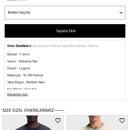
Sepete Ekle
Ürün Özellikleri
İade Koşulları
Ödeme Seçenekleri
Beden Tablosu
Model :
T-Shirt
Sezon :
İlkbahar/Yaz
Desen :
Logolu
Materyal :
% 100 Pamuk
Yaka Bilgisi :
Bisiklet Yaka
Kol Bilgisi :
Kısa Kol
Devamını Gör
Kalıp Bilgisi :
Regular Fit
Manken Ölçüsü :
Boy : 1.88 cm / Göğüs : 96 cm / Bel : 79 cm / Basen : 97 cm /
Beden : M
SİZE ÖZEL ÖNERİLERİMİZ
Üretim Yeri :
Portekiz
5DY150531569001.07