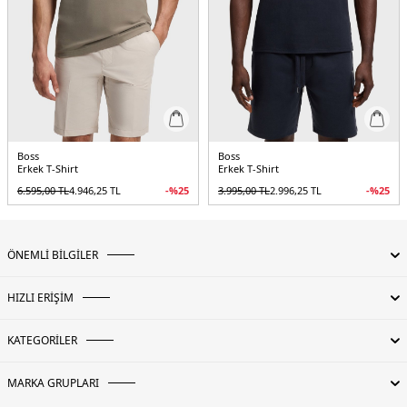
Boss
Boss
Erkek T-Shirt
Erkek T-Shirt
6.595,00
TL
4.946,25
TL
-%
25
3.995,00
TL
2.996,25
TL
-%
25
ÖNEMLİ BİLGİLER
HIZLI ERİŞİM
KATEGORİLER
MARKA GRUPLARI