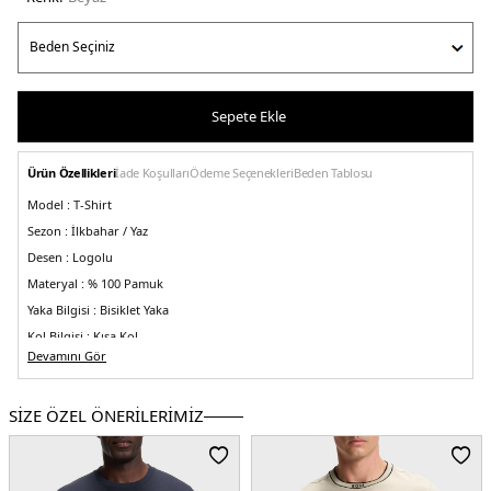
Sepete Ekle
Ürün Özellikleri
İade Koşulları
Ödeme Seçenekleri
Beden Tablosu
Model :
T-Shirt
Sezon :
İlkbahar / Yaz
Desen :
Logolu
Materyal :
% 100 Pamuk
Yaka Bilgisi :
Bisiklet Yaka
Kol Bilgisi :
Kısa Kol
Devamını Gör
Kalıp Bilgisi :
Relaxed Fit
Üretim Yeri :
Portekiz
5DK150546370100.25
SİZE ÖZEL ÖNERİLERİMİZ