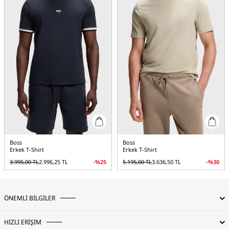
Boss
Boss
Erkek T-Shirt
Erkek T-Shirt
3.995,00
TL
2.996,25
TL
-%
25
5.195,00
TL
3.636,50
TL
-%
30
ÖNEMLİ BİLGİLER
HIZLI ERİŞİM