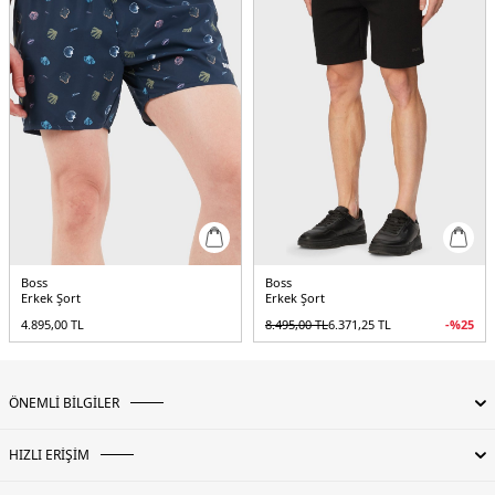
Boss
Boss
Erkek Şort
Erkek Şort
4.895,00
TL
8.495,00
TL
6.371,25
TL
-%
25
ÖNEMLİ BİLGİLER
HIZLI ERİŞİM