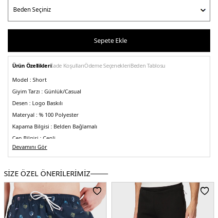
Sepete Ekle
Ürün Özellikleri
İade Koşulları
Ödeme Seçenekleri
Beden Tablosu
Model :
Short
Giyim Tarzı :
Günlük/Casual
Desen :
Logo Baskılı
Materyal :
% 100 Polyester
Kapama Bilgisi :
Belden Bağlamalı
Cep Bilgisi :
Cepli
Devamını Gör
Kalıp Bilgisi :
Regular Fit, Normal Bel
Menşei :
Türkiye
SİZE ÖZEL ÖNERİLERİMİZ
Detaylar :
-Çabuk kuruyan kumaş
-Tamamı logo baskılı
5DY150539931413.12