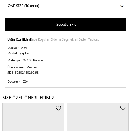
Sepete Ekle
Ürün Özellikleri
İade Koşulları
Ödeme Seçenekleri
Beden Tablosu
Marka :
Boss
Model :
Şapka
Materyal :
% 100 Pamuk
Üretim Yeri :
Vietnam
5DE150502180260.98
Devamını Gör
SİZE ÖZEL ÖNERİLERİMİZ