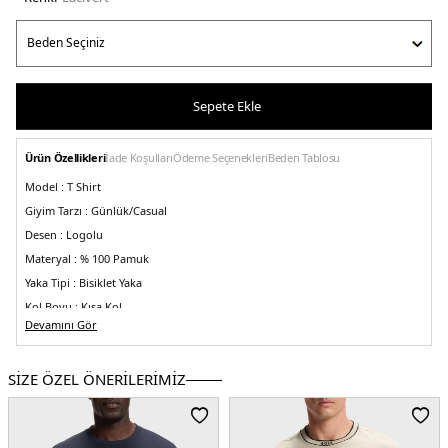
Sepete Ekle
Ürün Özellikleri
İade Koşulları
Ödeme Seçenekleri
Beden Tablosu
Model :
T Shirt
Giyim Tarzı :
Günlük/Casual
Desen :
Logolu
Materyal :
% 100 Pamuk
Yaka Tipi :
Bisiklet Yaka
Kol Boyu :
Kısa Kol
Devamını Gör
Kalıp Bilgisi :
Regular Fit
Menşei :
Portekiz
5DY150535409402.12
SİZE ÖZEL ÖNERİLERİMİZ