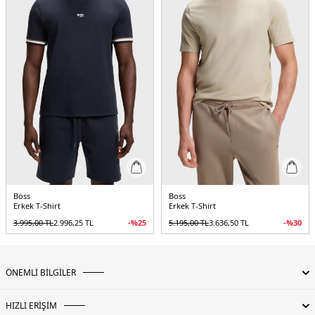
Boss
Boss
Erkek T-Shirt
Erkek T-Shirt
3.995,00
TL
2.996,25
TL
-%
25
5.195,00
TL
3.636,50
TL
-%
30
ÖNEMLİ BİLGİLER
HIZLI ERİŞİM