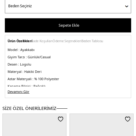
Sepete Ekle
Ürün Özellikleri
İade Koşulları
Ödeme Seçenekleri
Beden Tablosu
Model :
Ayakkabı
Giyim Tarzı :
Günlük/Casual
Desen :
Logolu
Materyal :
Hakiki Deri
Astar Materyali :
% 100 Polyester
Kapama Bilgisi :
Bağcıklı
Devamını Gör
Taban Bilgisi :
Kauçuk
Üretim Yeri :
Çin
5DY150536504100.25
SİZE ÖZEL ÖNERİLERİMİZ