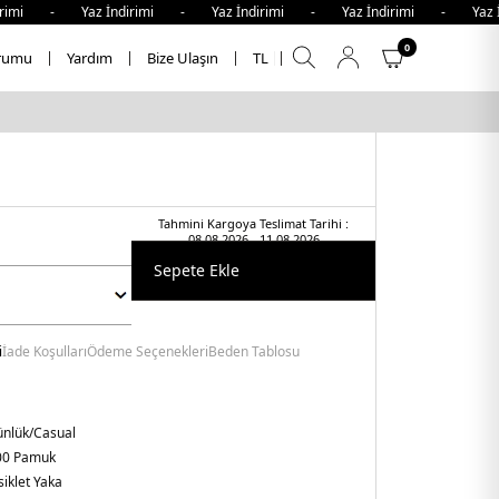
imi - Yaz İndirimi - Yaz İndirimi - Yaz İndirimi - Yaz İn
0
rumu
Yardım
Bize Ulaşın
TL
Tahmini Kargoya Teslimat Tarihi :
08.08.2026 - 11.08.2026
Sepete Ekle
i
İade Koşulları
Ödeme Seçenekleri
Beden Tablosu
nlük/Casual
00 Pamuk
siklet Yaka