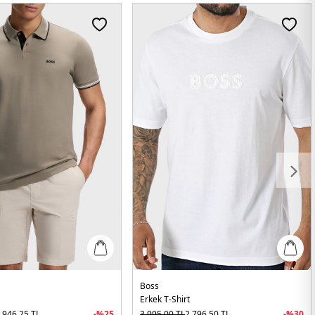
Boss
t
Erkek T-Shirt
.946,25
TL
-%
25
3.995,00
TL
2.796,50
TL
-%
30