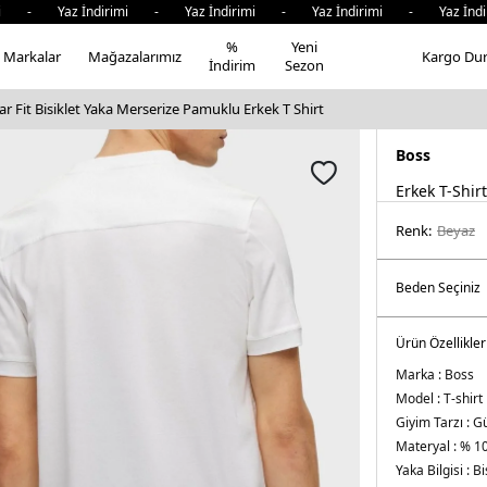
 - Yaz İndirimi - Yaz İndirimi - Yaz İndirimi - Yaz İndir
%
Yeni
Markalar
Mağazalarımız
Kargo Du
İndirim
Sezon
r Fit Bisiklet Yaka Merserize Pamuklu Erkek T Shirt
Boss
Erkek T-Shirt
Renk:
beyaz
Ürün Özellikler
Marka :
Boss
Model :
T-shirt
Giyim Tarzı :
Gü
Materyal :
% 1
Yaka Bilgisi :
Bi