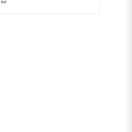
 Kol
gular Fit
 boyunda L beden giymektedir
ietnam
100.25