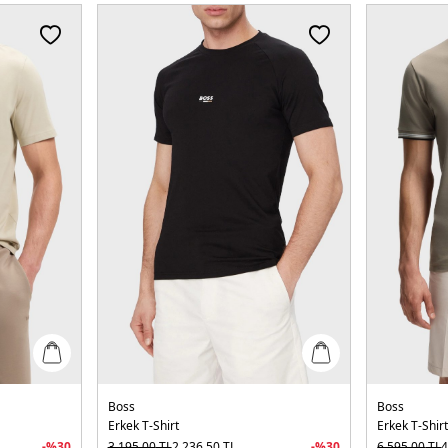
Boss
Boss
Erkek T-Shirt
Erkek T-Shir
-%
30
3.195,00
TL
2.236,50
TL
-%
30
6.595,00
TL
4