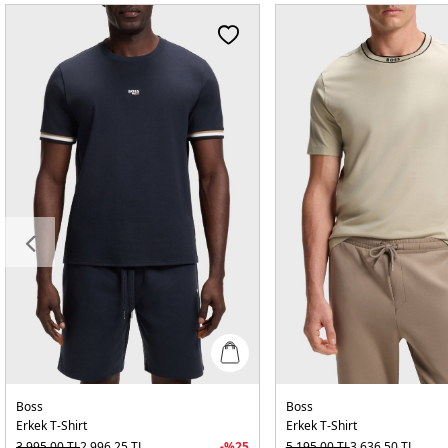
Boss
Boss
Erkek T-Shirt
Erkek T-Shirt
3.995,00
TL
2.996,25
TL
-%
25
5.195,00
TL
3.636,50
TL