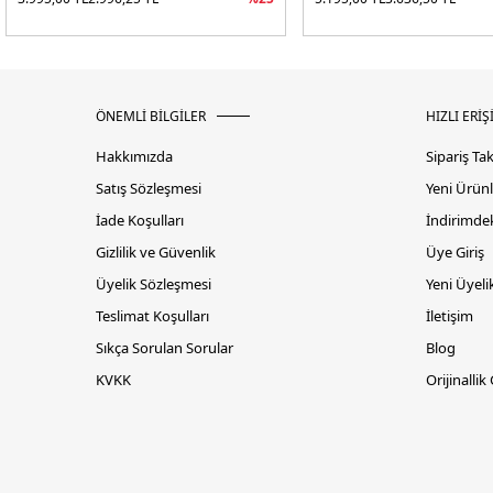
ÖNEMLİ BİLGİLER
HIZLI ERİŞ
Hakkımızda
Sipariş Ta
Satış Sözleşmesi
Yeni Ürünl
İade Koşulları
İndirimdek
Gizlilik ve Güvenlik
Üye Giriş
Üyelik Sözleşmesi
Yeni Üyeli
Teslimat Koşulları
İletişim
Sıkça Sorulan Sorular
Blog
KVKK
Orijinallik