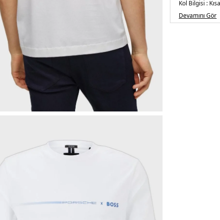
Kol Bilgisi :
Kısa
Kalıp Bilgisi :
Re
Devamını Gör
Detay :
-Model 186 cm
Üretim Yeri :
V
5DY150492425