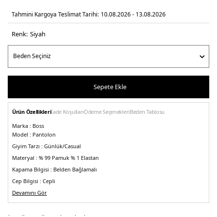
Tahmini Kargoya Teslimat Tarihi:
10.08.2026 - 13.08.2026
Renk:
si̇yah
Sepete Ekle
Ürün Özellikleri
İade Koşulları
Ödeme Seçenekleri
Beden Tablosu
Marka :
Boss
Model :
Pantolon
Giyim Tarzı :
Günlük/Casual
Materyal :
% 99 Pamuk % 1 Elastan
Kapama Bilgisi :
Belden Bağlamalı
Cep Bilgisi :
Cepli
Kalıp :
Devamını Gör
Oversize Fit
Üretim Yeri :
&Portekiz
5DY150498852001.07