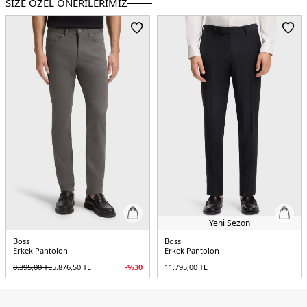
SİZE ÖZEL ÖNERİLERİMİZ
Yeni Sezon
Boss
Boss
Erkek Pantolon
Erkek Pantolon
8.395,00
TL
5.876,50
TL
-%
30
11.795,00
TL