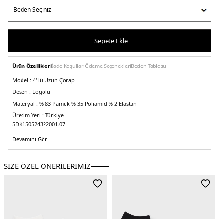
Sepete Ekle
Ürün Özellikleri
İade Koşulları
Ödeme Seçenekleri
Beden Tablosu
Model :
4' lü Uzun Çorap
Desen :
Logolu
Materyal :
% 83 Pamuk % 35 Poliamid % 2 Elastan
Üretim Yeri :
Türkiye
5DK150524322001.07
Devamını Gör
SİZE ÖZEL ÖNERİLERİMİZ