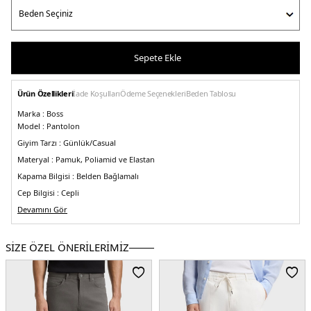
Sepete Ekle
Ürün Özellikleri
İade Koşulları
Ödeme Seçenekleri
Beden Tablosu
Marka :
Boss
Model :
Pantolon
Giyim Tarzı :
Günlük/Casual
Materyal :
Pamuk, Poliamid ve Elastan
Kapama Bilgisi :
Belden Bağlamalı
Cep Bilgisi :
Cepli
Kalıp :
Devamını Gör
Slim Fit
Manken Ölçüsü :
&Model 187 cm boyunda olup M beden giymektedir.
5DY150466829404.12
SİZE ÖZEL ÖNERİLERİMİZ