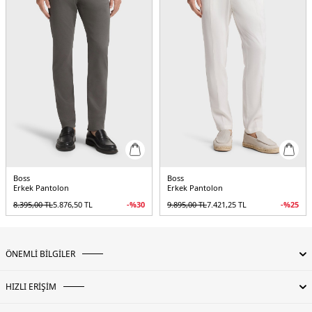
Boss
Boss
Erkek Pantolon
Erkek Pantolon
8.395,00
TL
5.876,50
TL
-%
30
9.895,00
TL
7.421,25
TL
-%
25
ÖNEMLİ BİLGİLER
HIZLI ERİŞİM