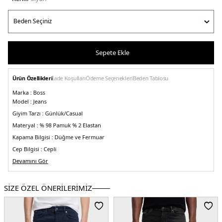
Sepete Ekle
Ürün Özellikleri
İade Koşulları
Ödeme Seçenekleri
Beden Tablosu
Marka :
Boss
Model :
Jeans
Giyim Tarzı :
Günlük/Casual
Materyal :
% 98 Pamuk % 2 Elastan
Kapama Bilgisi :
Düğme ve Fermuar
Cep Bilgisi :
Cepli
Kalıp Bilgisi :
Devamını Gör
Slim Fit, Normal Bel, Daralan Paça
Manken Ölçüsü :
Boy : 1.87 cm / Beden : 32/32
Üretim Yeri :
Tunus
SİZE ÖZEL ÖNERİLERİMİZ
5DY150484322007.07