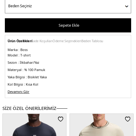
Sepete Ekle
Ürün Özellikleri
İade Koşulları
Ödeme Seçenekleri
Beden Tablosu
Marka :
Boss
Model :
T-shirt
Sezon :
İlkbahar/Yaz
Materyal :
% 100 Pamuk
Yaka Bilgisi :
Bisiklet Yaka
Kol Bilgisi :
Kısa Kol
Kalıp Bilgisi :
Devamını Gör
Regular Fit
Manken Ölçüsü :
Kilo : 86 kg / Boy : 1.89 cm / Göğüs : 101 cm / Bel : 83 cm /
Basen : 102 cm / Beden : L
SİZE ÖZEL ÖNERİLERİMİZ
Üretim Yeri :
Bangladeş
5DY150481611260.17