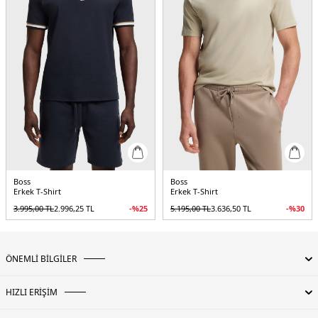
Boss
Boss
Erkek T-Shirt
Erkek T-Shirt
3.995,00
TL
2.996,25
TL
-%
25
5.195,00
TL
3.636,50
TL
-%
30
ÖNEMLİ BİLGİLER
HIZLI ERİŞİM