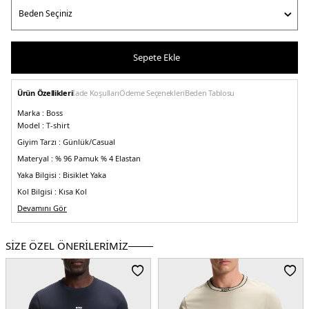
Sepete Ekle
Ürün Özellikleri
İade Koşulları
Ödeme Seçenekleri
Beden Tablosu
Marka :
Boss
Model :
T-shirt
Giyim Tarzı :
Günlük/Casual
Materyal :
% 96 Pamuk % 4 Elastan
Yaka Bilgisi :
Bisiklet Yaka
Kol Bilgisi :
Kısa Kol
Kalıp Bilgisi :
Devamını Gör
Relaxed Fit
Manken Ölçüsü :
Kilo : 79 kg / Boy : 1.89 cm / Göğüs : 101 cm / Bel : 83 cm /
Basen : 102 cm / Beden : M
SİZE ÖZEL ÖNERİLERİMİZ
Üretim Yeri :
Bangladeş
5DY150473278217.03