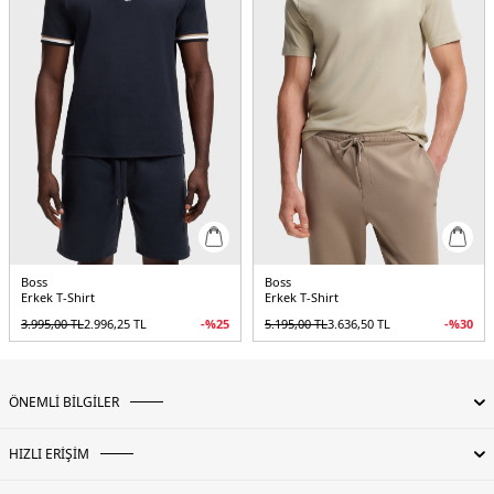
Boss
Boss
Erkek T-Shirt
Erkek T-Shirt
3.995,00
TL
2.996,25
TL
-%
25
5.195,00
TL
3.636,50
TL
-%
30
ÖNEMLİ BİLGİLER
HIZLI ERİŞİM