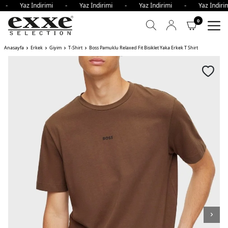
i - Yaz İndirimi - Yaz İndirimi - Yaz İndirimi - Yaz İndi
0
Anasayfa
Erkek
Giyim
T-Shirt
Boss Pamuklu Relaxed Fit Bisiklet Yaka Erkek T Shirt