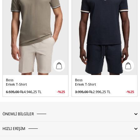
Boss
Boss
Erkek T-Shirt
Erkek T-Shirt
6.595,00
TL
4.946,25
TL
-%
25
3.995,00
TL
2.996,25
TL
-%
25
ÖNEMLİ BİLGİLER
HIZLI ERİŞİM