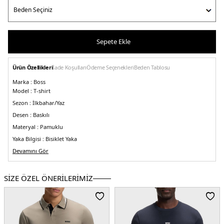
Sepete Ekle
Ürün Özellikleri
İade Koşulları
Ödeme Seçenekleri
Beden Tablosu
Marka :
Boss
Model :
T-shirt
Sezon :
İlkbahar/Yaz
Desen :
Baskılı
Materyal :
Pamuklu
Yaka Bilgisi :
Bisiklet Yaka
Kol Bilgisi :
Devamını Gör
Kısa Kol
Kalıp Bilgisi :
Regular Fit
5DY150512998402.12
SİZE ÖZEL ÖNERİLERİMİZ