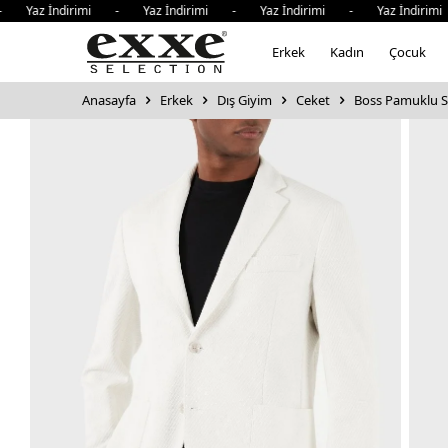
az İndirimi - Yaz İndirimi - Yaz İndirimi - Yaz İndirimi -
Erkek
Kadın
Çocuk
Anasayfa
Erkek
Dış Giyim
Ceket
Boss Pamuklu Sl