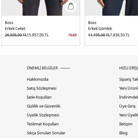
Boss
Boss
Erkek Ceket
Erkek Gömlek
26.595,00
TL
15.957,00
TL
-%
40
11.195,00
TL
7.836,50
TL
ÖNEMLİ BİLGİLER
HIZLI ERİŞ
Hakkımızda
Sipariş Ta
Satış Sözleşmesi
Yeni Ürünl
İade Koşulları
İndirimdek
Gizlilik ve Güvenlik
Üye Giriş
Üyelik Sözleşmesi
Yeni Üyeli
Teslimat Koşulları
İletişim
Sıkça Sorulan Sorular
Blog