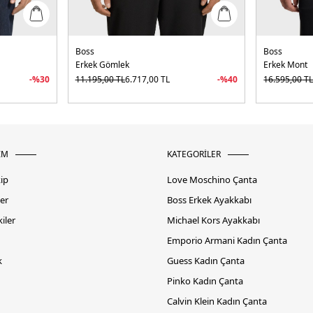
Boss
Boss
Erkek Gömlek
Erkek Mont
-%
30
11.195,00
TL
6.717,00
TL
-%
40
16.595,00
T
İM
KATEGORİLER
kip
Love Moschino Çanta
er
Boss Erkek Ayakkabı
iler
Michael Kors Ayakkabı
Emporio Armani Kadın Çanta
k
Guess Kadın Çanta
Pinko Kadın Çanta
Calvin Klein Kadın Çanta