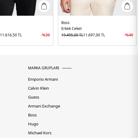
Boss
Erkek Ceket
L
11.616,50
TL
-%
30
19.495,00
TL
11.697,00
TL
-%
40
MARKA GRUPLARI
Emporio Armani
Calvin Klein
Guess
Armani Exchange
Boss
Hugo
Michael Kors