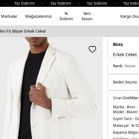
 Yaz İndirimi - Yaz İndirimi - Yaz İndirimi - Yaz İndirim
%
Yeni
Markalar
Mağazalarımız
Kargo Du
İndirim
Sezon
im Fit Blazer Erkek Ceket
Boss
Erkek Ceket
Renk:
beyaz
Ürün Özellikler
Marka :
Boss
Model :
Blazer
Giyim Tarzı :
Gü
Materyal :
% 50
Kapama Bilgisi