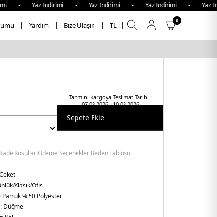
i - Yaz İndirimi - Yaz İndirimi - Yaz İndirimi - Yaz İndi
0
rumu
Yardım
Bize Ulaşın
TL
Tahmini Kargoya Teslimat Tarihi :
07.08.2026 - 10.08.2026
Sepete Ekle
i
İade Koşulları
Ödeme Seçenekleri
Beden Tablosu
 Ceket
nlük/Klasik/Ofis
 Pamuk % 50 Polyester
 :
Düğme