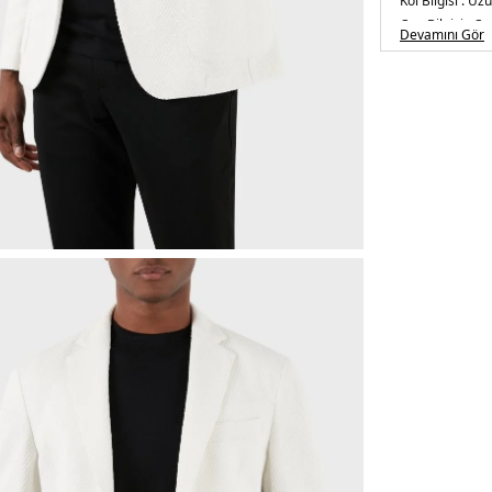
Kol Bilgisi :
Uzu
Cep Bilgisi :
Cep
Devamını Gör
Kalıp Bilgisi :
&S
Manken Ölçüsü
/ Beden : 48
Üretim Yeri :
U
5DY150510343