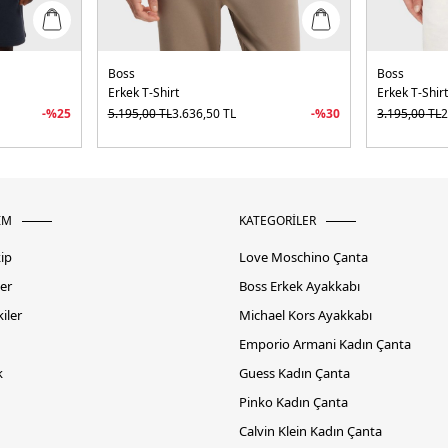
Boss
Boss
Erkek T-Shirt
Erkek T-Shir
-%
25
5.195,00
TL
3.636,50
TL
-%
30
3.195,00
TL
2
İM
KATEGORİLER
kip
Love Moschino Çanta
er
Boss Erkek Ayakkabı
iler
Michael Kors Ayakkabı
Emporio Armani Kadın Çanta
k
Guess Kadın Çanta
Pinko Kadın Çanta
Calvin Klein Kadın Çanta