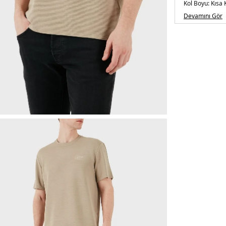
Kol Boyu:
Kısa 
Kalıp Bilgisi:
Re
Devamını Gör
Manken Beden
Beden : M
Menşei:
Pakist
5DY150527377