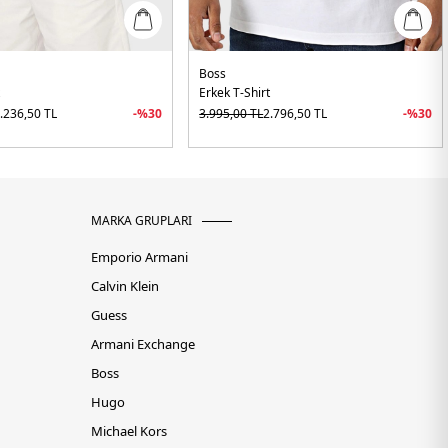
Boss
t
Erkek T-Shirt
.236,50
TL
-%
30
3.995,00
TL
2.796,50
TL
-%
30
MARKA GRUPLARI
Emporio Armani
Calvin Klein
Guess
Armani Exchange
Boss
Hugo
Michael Kors