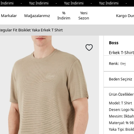
irimi - Yaz İndirimi - Yaz İndirimi - Yaz İndirimi - Yaz 
%
Yeni
Markalar
Mağazalarımız
Kargo Du
İndirim
Sezon
gular Fit Bisiklet Yaka Erkek T Shirt
Boss
Erkek T-Shirt
Renk:
bej
Ürün Özellikler
Model:
T Shirt
Desen:
Logo Na
Mevsim:
İlkba
Materyal:
% 98
Yaka Tipi:
Bisik