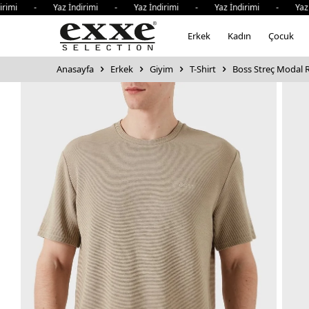
mi - Yaz İndirimi - Yaz İndirimi - Yaz İndirimi - Yaz İnd
Erkek
Kadın
Çocuk
Anasayfa
Erkek
Giyim
T-Shirt
Boss Streç Modal Re