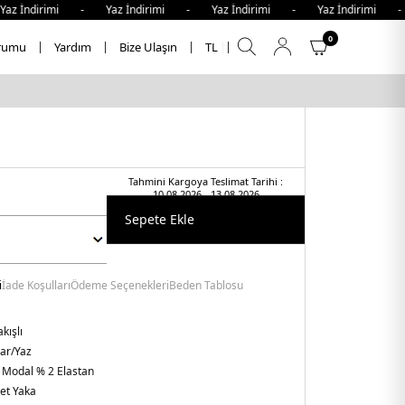
İndirimi - Yaz İndirimi - Yaz İndirimi - Yaz İndirimi - Ya
0
rumu
Yardım
Bize Ulaşın
TL
Tahmini Kargoya Teslimat Tarihi :
10.08.2026 - 13.08.2026
Sepete Ekle
i
İade Koşulları
Ödeme Seçenekleri
Beden Tablosu
kışlı
har/Yaz
 Modal % 2 Elastan
let Yaka