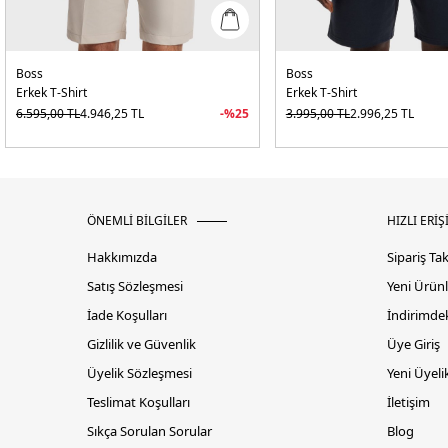
Boss
Boss
Erkek T-Shirt
Erkek T-Shirt
6.595,00
TL
4.946,25
TL
-%
25
3.995,00
TL
2.996,25
TL
ÖNEMLİ BİLGİLER
HIZLI ERİŞ
Hakkımızda
Sipariş Ta
Satış Sözleşmesi
Yeni Ürünl
İade Koşulları
İndirimdek
Gizlilik ve Güvenlik
Üye Giriş
Üyelik Sözleşmesi
Yeni Üyeli
Teslimat Koşulları
İletişim
Sıkça Sorulan Sorular
Blog