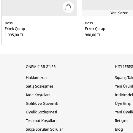
Yeni Sezon
Boss
Boss
Erkek Çorap
Erkek Çorap
1.095,00
TL
980,00
TL
ÖNEMLİ BİLGİLER
HIZLI ERİŞ
Hakkımızda
Sipariş Ta
Satış Sözleşmesi
Yeni Ürünl
İade Koşulları
İndirimdek
Gizlilik ve Güvenlik
Üye Giriş
Üyelik Sözleşmesi
Yeni Üyeli
Teslimat Koşulları
İletişim
Sıkça Sorulan Sorular
Blog