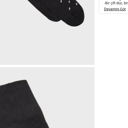
-Bir çift düz, bi
Devamını Gör
- Pamuklu elas
Üretim Yeri :
İt
5DK150478350