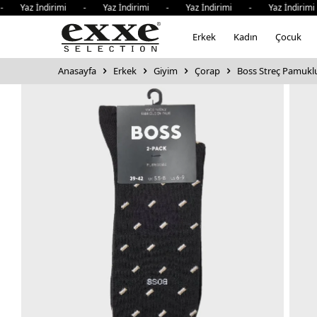
az İndirimi - Yaz İndirimi - Yaz İndirimi - Yaz İndirimi 
Erkek
Kadın
Çocuk
Anasayfa
Erkek
Giyim
Çorap
Boss Streç Pamukl