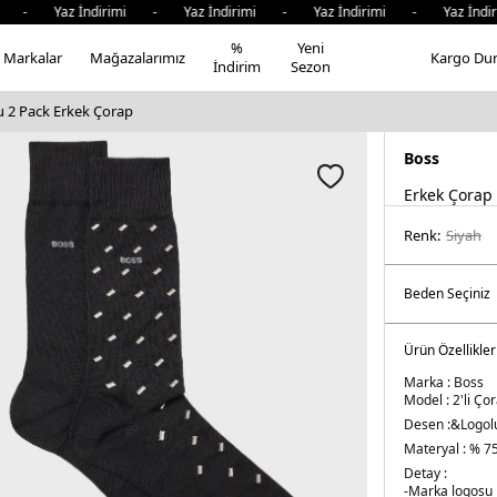
- Yaz İndirimi - Yaz İndirimi - Yaz İndirimi - Yaz İndirim
%
Yeni
Markalar
Mağazalarımız
Kargo Du
İndirim
Sezon
u 2 Pack Erkek Çorap
Boss
Erkek Çorap
Renk:
si̇yah
Ürün Özellikler
Marka :
Boss
Model :
2'li Ço
Desen :&
Logol
Materyal :
% 75
Detay :
-Marka logosu