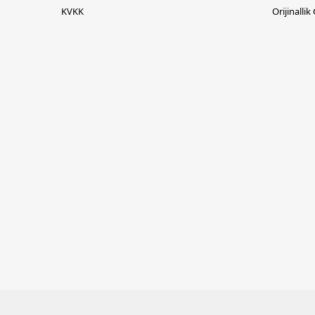
KVKK
Orijinallik