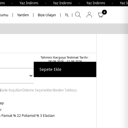
i - Yaz İndirimi - Yaz İndirimi - Yaz İndirimi - Yaz İndi
0
rumu
Yardım
Bize Ulaşın
TL
Tahmini Kargoya Teslimat Tarihi :
08.08.2026 - 11.08.2026
Sepete Ekle
i
İade Koşulları
Ödeme Seçenekleri
Beden Tablosu
rap
u
 Pamuk % 22 Poliamid % 3 Elastan