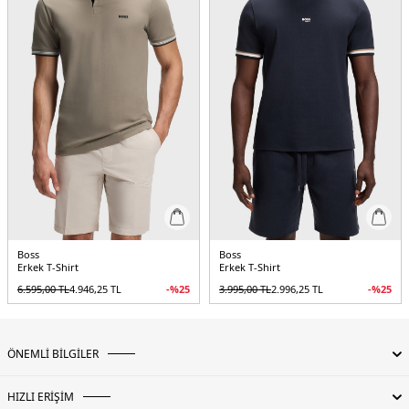
Boss
Boss
Erkek T-Shirt
Erkek T-Shirt
6.595,00
TL
4.946,25
TL
-%
25
3.995,00
TL
2.996,25
TL
-%
25
ÖNEMLİ BİLGİLER
HIZLI ERİŞİM