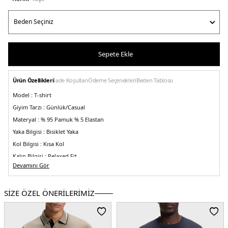
Sepete Ekle
Ürün Özellikleri
İade Koşulları
Ödeme Seçenekleri
Beden Tablosu
Model :
T-shirt
Giyim Tarzı :
Günlük/Casual
Materyal :
% 95 Pamuk % 5 Elastan
Yaka Bilgisi :
Bisiklet Yaka
Kol Bilgisi :
Kısa Kol
Kalıp Bilgisi :
Relaxed Fit
Devamını Gör
Üretim Yeri :
Bangladeş
5DY150473278343.08
SİZE ÖZEL ÖNERİLERİMİZ